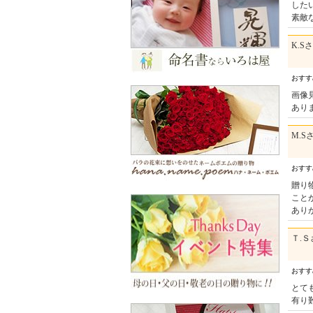
した
素敵
K.S
おす
画像
あり
M.S
おす
贈り
こと
あり
Ｔ.Ｓ
おす
とて
有り