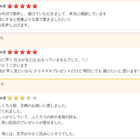
すめ度
の今日で製作し、届けていただきまして、本当に感謝しています
前にすると想像より立派で驚きました(^｡^)
お礼申し上げます。
さん
すめ度
なに早く 仕上がるとは おもっていませんでした。^_^
がとうございます
顔が 早く見たいから クリスマスプレゼントだけど 明日にでも 届けたいと 思います^_
さん
すめ度
ふくろう額、古稀のお祝いに渡しました。
でくれました。
しっかりしていて、ふくろうの絵や名前の詩も、
く良い記念のプレゼントが渡せました。
、母には、文字が小さく読みにくそうでした。