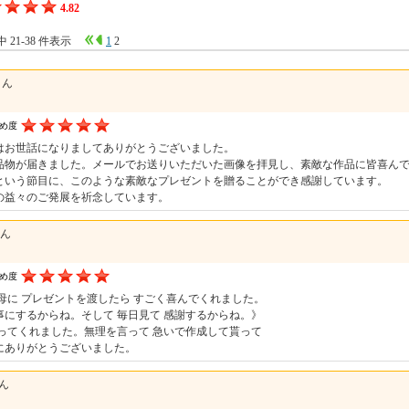
4.82
件中 21-38 件表示
1
2
さん
すめ度
はお世話になりましてありがとうございました。
品物が届きました。メールでお送りいただいた画像を拝見し、素敵な作品に皆喜ん
という節目に、このような素敵なプレゼントを贈ることができ感謝しています。
の益々のご発展を祈念しています。
さん
すめ度
 母に プレゼントを渡したら すごく喜んでくれました。
事にするからね。そして 毎日見て 感謝するからね。》
言ってくれました。無理を言って 急いで作成して貰って
にありがとうございました。
さん