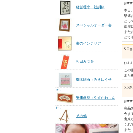
おす
経営理念・社訓額
本日
早速
とっ
スペシャルオーダー書
部屋
また
とて
書のインテリア
S.O
相田みつを
おす
この
また
御木幽石（みきゆうせ
S.S
き）
安川眞慈（やすかわしん
おす
じ）
商品
今ま
その他
出来
くれ
また