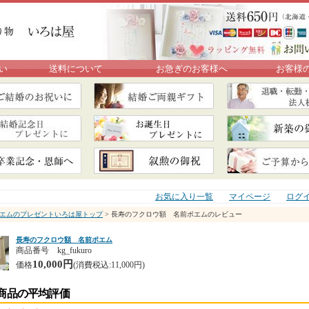
い
送料について
お急ぎのお客様へ
お客様
お気に入り一覧
マイページ
ログ
エムのプレゼントいろは屋トップ
> 長寿のフクロウ額 名前ポエムのレビュー
長寿のフクロウ額 名前ポエム
商品番号 kg_fukuro
10,000円
価格
(消費税込:11,000円)
商品の平均評価