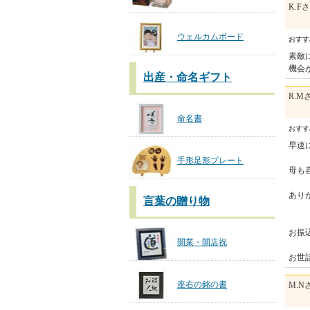
K.F
ウェルカムボード
おす
素敵
機会
出産・命名ギフト
R.M
命名書
おす
早速
手形足形プレート
母も
あり
言葉の贈り物
お振
開業・開店祝
お世
座右の銘の書
M.N