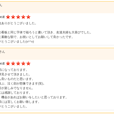
さん
すめ度
はありがとうございました。
の看板と同じ字体で福ろうと書いて頂き、友達夫婦も大喜びでした。
に素敵な額で、お祝いとしてお願いして良かったです。
とうございました(o^^o)
さん
すめ度
話になっております。
拝見させて頂きました。
も良いものだと思います。
喜ぶ、泣く顔が想像できます(笑)。
日が楽しみでなりません。
には感謝しております。
、機会があればお願いをしたいと思っております。
際には宜しくお願い致します。
がとうございました。