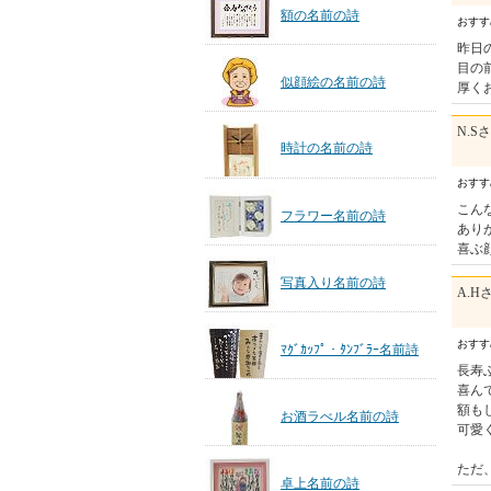
額の名前の詩
おす
昨日
目の
似顔絵の名前の詩
厚く
N.S
時計の名前の詩
おす
こん
フラワー名前の詩
あり
喜ぶ
写真入り名前の詩
A.H
おす
ﾏｸﾞｶｯﾌﾟ・ﾀﾝﾌﾞﾗｰ名前詩
長寿
喜ん
額も
お酒ラべル名前の詩
可愛
ただ
卓上名前の詩