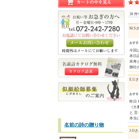
38 
M.S
おす
今回
本日
米寿
御社
E.U
おす
昨日
《大
と 
本当
名前の詩の贈り物
J.O