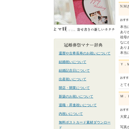
N.M
おす
本当
あり
祖母
なに
あり
本当
還暦や古希長寿のお祝いについて
結婚祝いについて
Ｙ．
結婚記念日について
おす
出産祝いについて
とて
開店・開業について
Ｍ．
新築のお祝いについて
退職・昇進祝いについて
おす
内祝いについて
大変
無料ポストカード素材ダウンロー
写真
ド