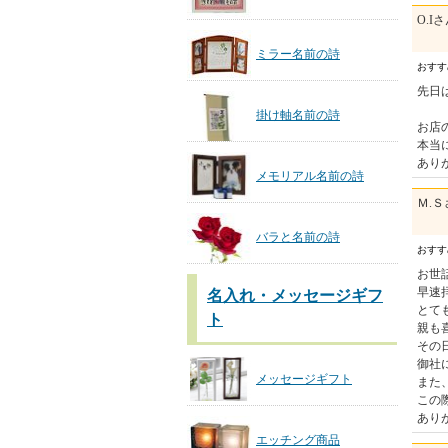
O.I
ミラー名前の詩
おす
先日
掛け軸名前の詩
お店
本当
ありが
メモリアル名前の詩
Ｍ.Ｓ
バラと名前の詩
おす
お世
早速
名入れ・メッセージギフ
とて
ト
親も
その
御社
メッセージギフト
また
この
あり
エッチング商品