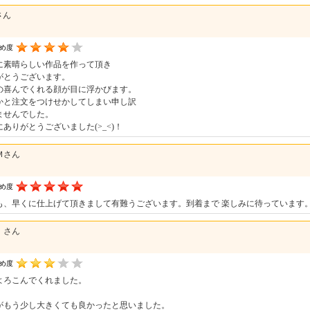
さん
すめ度
に素晴らしい作品を作って頂き
がとうございます。
の喜んでくれる顔が目に浮かびます。
かと注文をつけせかしてしまい申し訳
ませんでした。
にありがとうございました(>_<)！
Ｍさん
すめ度
も、早くに仕上げて頂きまして有難うございます。到着まで 楽しみに待っています
Ｉさん
すめ度
よろこんでくれました。
がもう少し大きくても良かったと思いました。