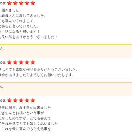
すめ度
、届きました！
お義母さんに渡してきました。
ても喜んでくれまして、
に飾ると言っていました。
お世話になると思います！
も良い品をありがとうございました！
さん
すめ度
度はとても素敵な作品をありがとうございました。
機会かありましたらよろしくお願いいたします。
さん
すめ度
無事に届き、渡す事が出来ました
できちんとお祝いという事が
なかったのですが、とても喜んで
てそれを見てとても嬉しく思いました
、これを機に喜んでもらえる事を