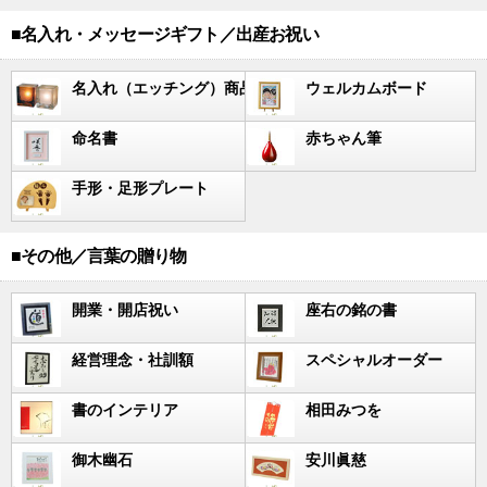
■名入れ・メッセージギフト／出産お祝い
名入れ（エッチング）商品
ウェルカムボード
命名書
赤ちゃん筆
手形・足形プレート
■その他／言葉の贈り物
開業・開店祝い
座右の銘の書
経営理念・社訓額
スペシャルオーダー
書のインテリア
相田みつを
御木幽石
安川眞慈