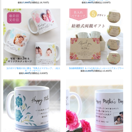
価格
17,000円
(消費税込:18,700円)
価格
3,480円
(消費税込:3,828円)
父の日マグ
敬老の日に贈る「写真入りマグカップ」（名入
【結婚両親贈呈】キバコの名入れメッセージペアタンブラー
れ・メッセージ）
価格
13,000円
(消費税込:14,300円)
価格
3,480円
(消費税込:3,828円)