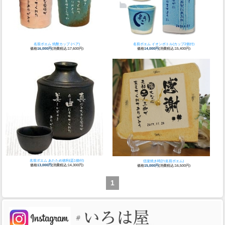
名前ポエム 焼酎カップ (ペア)
名前ポエム イオンボトル(カップ2個付)
価格
16,000円
(消費税込:17,600円)
価格
14,000円
(消費税込:15,400円)
名前ポエム あたため徳利(盃1個付)
信楽焼き時計(名前ポエム)
価格
13,000円
(消費税込:14,300円)
価格
15,000円
(消費税込:16,500円)
1