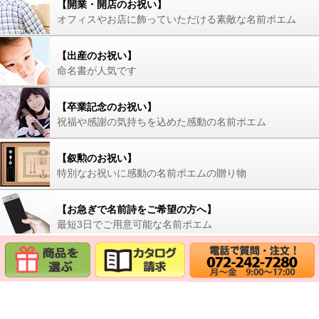
【開業・開店のお祝い】
オフィスやお店に飾っていただける素敵な名前ポエム
【出産のお祝い】
命名書が人気です
【卒業記念のお祝い】
祝福や感謝の気持ちを込めた感動の名前ポエム
【叙勲のお祝い】
特別なお祝いに感動の名前ポエムの贈り物
【お急ぎで名前詩をご希望の方へ】
最短3日でご用意可能な名前ポエム
■アイテムから名前の詩を選ぶ
額の名前の詩
似顔絵名前の詩