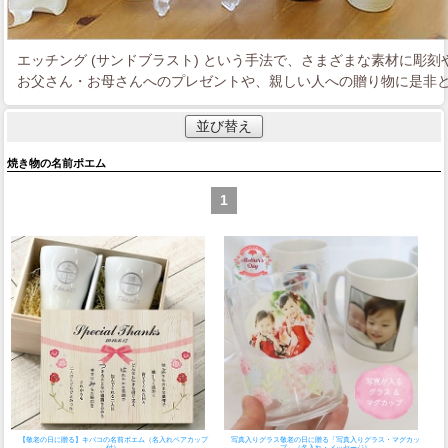
エッチング (サンドブラスト) という手法で、さまざまな素材に彫
お父さん・お母さんへのプレゼントや、親しい人への贈り物に是非
並び替え
焼き物の名前ポエム
1
【敬老の日に贈る】キバコの名前ポエム（名入れペアカップ
写真入りグラス
敬老の日に贈る「写真入りグラス・マグカッ
付）
プ」（名入れ・メッセージ）