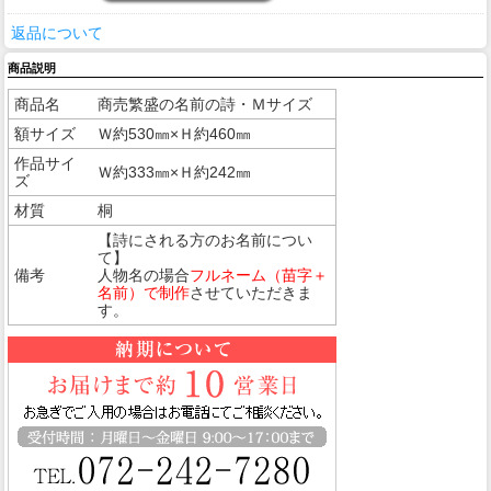
返品について
商品説明
商品名
商売繁盛の名前の詩・Ｍサイズ
額サイズ
Ｗ約530㎜×Ｈ約460㎜
作品サイ
Ｗ約333㎜×Ｈ約242㎜
ズ
材質
桐
【詩にされる方のお名前につい
て】
備考
人物名の場合
フルネーム（苗字＋
名前）で制作
させていただきま
す。