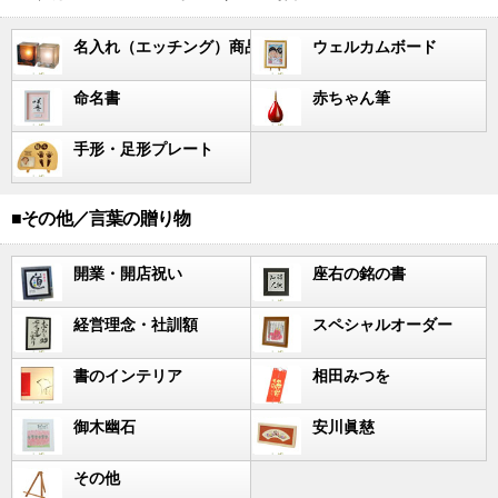
名入れ（エッチング）商品
ウェルカムボード
命名書
赤ちゃん筆
手形・足形プレート
■その他／言葉の贈り物
開業・開店祝い
座右の銘の書
経営理念・社訓額
スペシャルオーダー
書のインテリア
相田みつを
御木幽石
安川眞慈
その他