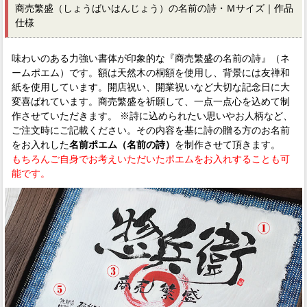
商売繁盛（しょうばいはんじょう）の名前の詩・Ｍサイズ｜作品
仕様
味わいのある力強い書体が印象的な『商売繁盛の名前の詩』（ネ
ームポエム）です。額は天然木の桐額を使用し、背景には友禅和
紙を使用しています。開店祝い、開業祝いなど大切な記念日に大
変喜ばれています。商売繁盛を祈願して、一点一点心を込めて制
作させていただきます。 ※詩に込められたい思いやお人柄など、
ご注文時にご記載ください。その内容を基に詩の贈る方のお名前
をお入れした
名前ポエム（名前の詩）
を制作させて頂きます。
もちろんご自身でお考えいただいたポエムをお入れすることも可
能です。