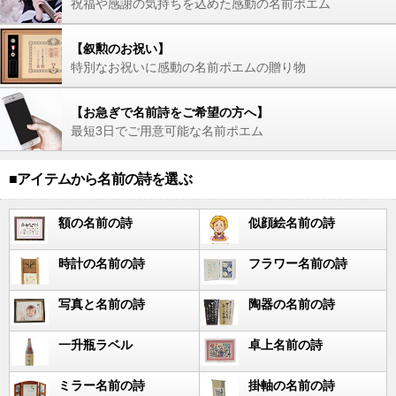
祝福や感謝の気持ちを込めた感動の名前ポエム
【叙勲のお祝い】
特別なお祝いに感動の名前ポエムの贈り物
【お急ぎで名前詩をご希望の方へ】
最短3日でご用意可能な名前ポエム
■アイテムから名前の詩を選ぶ
額の名前の詩
似顔絵名前の詩
時計の名前の詩
フラワー名前の詩
写真と名前の詩
陶器の名前の詩
一升瓶ラベル
卓上名前の詩
ミラー名前の詩
掛軸の名前の詩