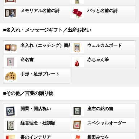
メモリアル名前の詩
バラと名前の詩
■名入れ・メッセージギフト／出産お祝い
名入れ（エッチング）商品
ウェルカムボード
命名書
赤ちゃん筆
手形・足形プレート
■その他／言葉の贈り物
開業・開店祝い
座右の銘の書
経営理念・社訓額
スペシャルオーダー
書のインテリア
相田みつを