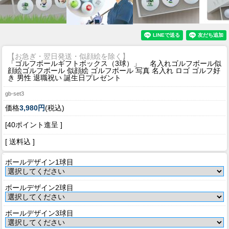
【お急ぎ・翌日発送・似顔絵を除く】
「ゴルフボールギフトボックス（3球）」 名入れゴルフボール似
顔絵ゴルフボール 似顔絵 ゴルフボール 写真 名入れ ロゴ ゴルフ好
き 男性 退職祝い 誕生日プレゼント
gb-set3
価格
3,980円
(税込)
[40ポイント進呈 ]
[ 送料込 ]
ボールデザイン1球目
ボールデザイン2球目
ボールデザイン3球目