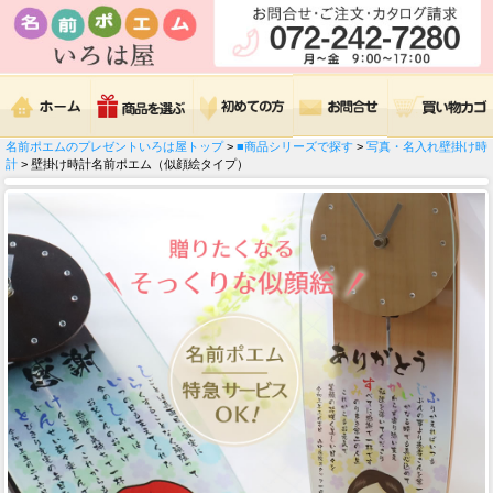
名前ポエムのプレゼントいろは屋トップ
>
■商品シリーズで探す
>
写真・名入れ壁掛け時
計
> 壁掛け時計名前ポエム（似顔絵タイプ）