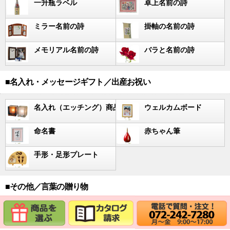
一升瓶ラベル
卓上名前の詩
ミラー名前の詩
掛軸の名前の詩
メモリアル名前の詩
バラと名前の詩
■名入れ・メッセージギフト／出産お祝い
名入れ（エッチング）商品
ウェルカムボード
命名書
赤ちゃん筆
手形・足形プレート
■その他／言葉の贈り物
開業・開店祝い
座右の銘の書