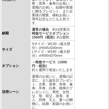
希・喜寿・傘寿のお祝い、
退職のお祝い、結婚や新築
に贈るプレゼント、また企
業様の開業、移転お祝い、
周年記念などにも人気で
す。
通常の場合
約14営業日
納期
特急サービスオプション
1500円（税別）
約1週間
Sサイズ：W130（最大部
分）xH445xD40mm
サイズ
Lサイズ：W190（最大部
分）xH590xD70mm
－特急サービス（1500
オプション
円・税別）
約１週間で発送いたします
還暦のお祝いに、退職の記
念に、また誕生日プレゼン
ト、古希、喜寿、米寿、傘
寿、卒寿、白寿、桃寿のプ
活用シーン
レゼントに。男性、女性、
父、母、祖父、祖母、友
人、同僚、主人、妻への贈
物に。結婚・新築のお祝い
に。