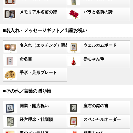
メモリアル名前の詩
バラと名前の詩
■名入れ・メッセージギフト／出産お祝い
名入れ（エッチング）商品
ウェルカムボード
命名書
赤ちゃん筆
手形・足形プレート
■その他／言葉の贈り物
開業・開店祝い
座右の銘の書
経営理念・社訓額
スペシャルオーダー
書のインテリア
相田みつを