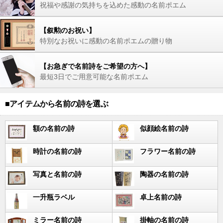
祝福や感謝の気持ちを込めた感動の名前ポエム
【叙勲のお祝い】
特別なお祝いに感動の名前ポエムの贈り物
【お急ぎで名前詩をご希望の方へ】
最短3日でご用意可能な名前ポエム
■アイテムから名前の詩を選ぶ
額の名前の詩
似顔絵名前の詩
時計の名前の詩
フラワー名前の詩
写真と名前の詩
陶器の名前の詩
一升瓶ラベル
卓上名前の詩
ミラー名前の詩
掛軸の名前の詩