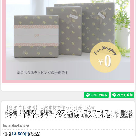
【急ぎ 当日発送】天然素材で作った可愛い花束
花束額（感謝状） 退職祝いのプレゼント フラワーギフト 花 自然派
フラワー ドライフラワー 子育て感謝状 両親へのプレゼント 感謝状
hanataba-kansya
価格
13,500円
(税込)