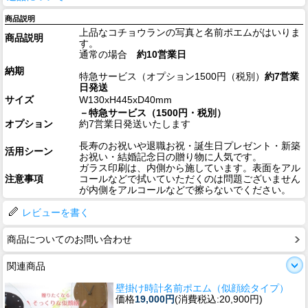
商品説明
上品なコチョウランの写真と名前ポエムがはいりま
商品説明
す。
通常の場合
約10営業日
納期
特急サービス（オプション1500円（税別）
約7営業
日発送
サイズ
W130xH445xD40mm
－特急サービス（1500円・税別）
オプション
約7営業日発送いたします
長寿のお祝いや退職お祝・誕生日プレゼント・新築
活用シーン
お祝い・結婚記念日の贈り物に人気です。
ガラス印刷は、内側から施しています。表面をアル
注意事項
コールなどで拭いていただくのは問題ございません
が内側をアルコールなどで擦らないでください。
レビューを書く
商品についてのお問い合わせ
関連商品
壁掛け時計名前ポエム（似顔絵タイプ）
価格
19,000円
(消費税込:20,900円)