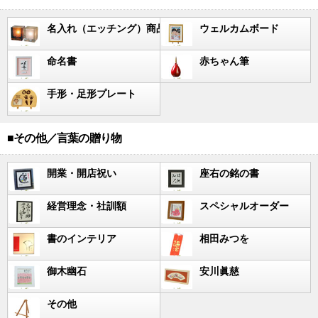
名入れ（エッチング）商品
ウェルカムボード
命名書
赤ちゃん筆
手形・足形プレート
■その他／言葉の贈り物
開業・開店祝い
座右の銘の書
経営理念・社訓額
スペシャルオーダー
書のインテリア
相田みつを
御木幽石
安川眞慈
その他