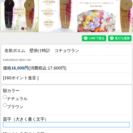
名前ポエム 壁掛け時計 コチョウラン
kakedokei-dpm-ran
価格
16,000円
(消費税込:17,600円)
[160ポイント進呈 ]
額カラー
ナチュラル
ブラウン
題字（大きく書く文字）