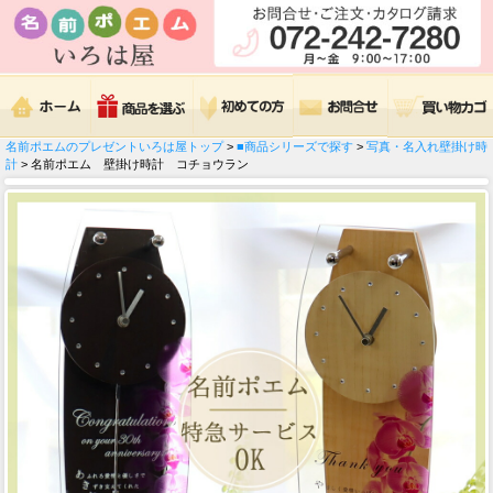
名前ポエムのプレゼントいろは屋トップ
>
■商品シリーズで探す
>
写真・名入れ壁掛け時
計
> 名前ポエム 壁掛け時計 コチョウラン