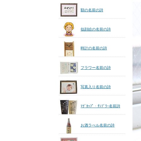
額の名前の詩
似顔絵の名前の詩
時計の名前の詩
フラワー名前の詩
写真入り名前の詩
ﾏｸﾞｶｯﾌﾟ・ﾀﾝﾌﾞﾗｰ名前詩
お酒ラべル名前の詩