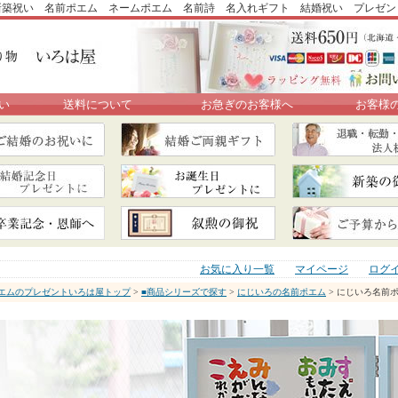
新築祝い 名前ポエム ネームポエム 名前詩 名入れギフト 結婚祝い プレゼン
い
送料について
お急ぎのお客様へ
お客様
お気に入り一覧
マイページ
ログ
エムのプレゼントいろは屋トップ
>
■商品シリーズで探す
>
にじいろの名前ポエム
> にじいろ名前