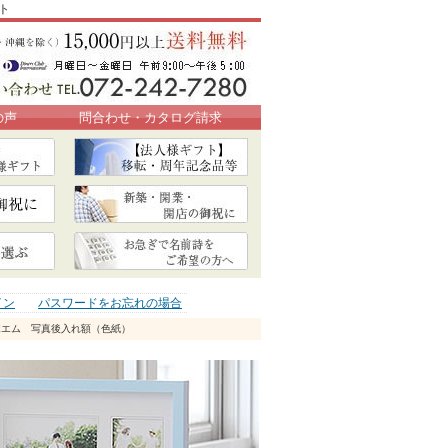
ト
の声
問合わせ・カタログ請求
イン
パスワードをお忘れの場合
ポエム 写真後入れ額（色紙）