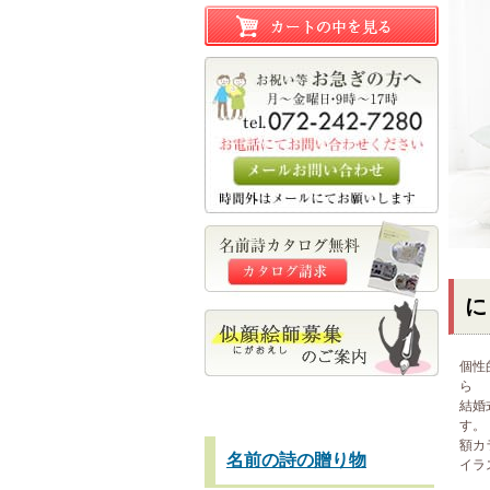
に
個性
ら
結婚
す。
額カ
名前の詩の贈り物
イラ