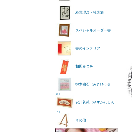
経営理念・社訓額
スペシャルオーダー書
書のインテリア
相田みつを
御木幽石（みきゆうせ
き）
安川眞慈（やすかわしん
じ）
その他