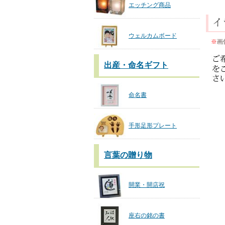
エッチング商品
ウェルカムボード
※
画
出産・命名ギフト
命名書
手形足形プレート
言葉の贈り物
開業・開店祝
座右の銘の書