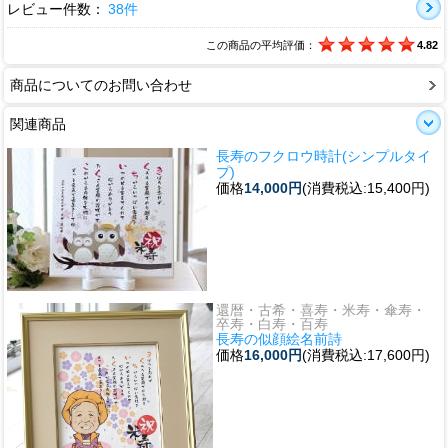
レビュー件数：
38件
この商品の平均評価：
4.82
商品についてのお問い合わせ
関連商品
長寿のフクロウ時計(シンプルタイ
プ)
価格
14,000円
(消費税込:15,400円)
還暦・古希・喜寿・米寿・傘寿・
卒寿・白寿・百寿
長寿の似顔絵名前詩
価格
16,000円
(消費税込:17,600円)