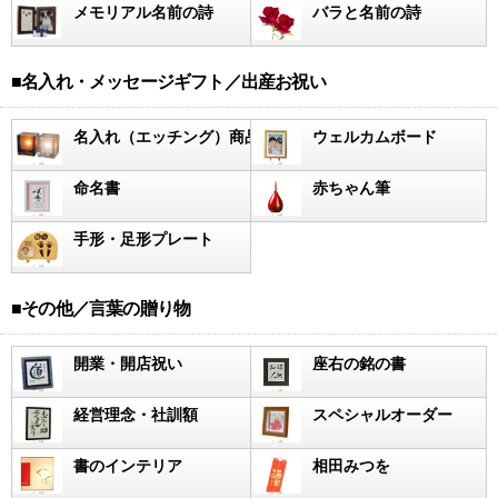
メモリアル名前の詩
バラと名前の詩
■名入れ・メッセージギフト／出産お祝い
名入れ（エッチング）商品
ウェルカムボード
命名書
赤ちゃん筆
手形・足形プレート
■その他／言葉の贈り物
開業・開店祝い
座右の銘の書
経営理念・社訓額
スペシャルオーダー
書のインテリア
相田みつを