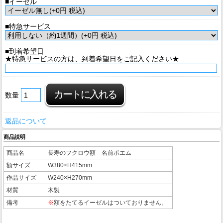
■イーゼル
■特急サービス
■到着希望日
★特急サービスの方は、到着希望日をご記入ください★
数量
返品について
商品説明
商品名
長寿のフクロウ額 名前ポエム
額サイズ
W380×H415mm
作品サイズ
W240×H270mm
材質
木製
備考
※
額をたてるイーゼルはついておりません。