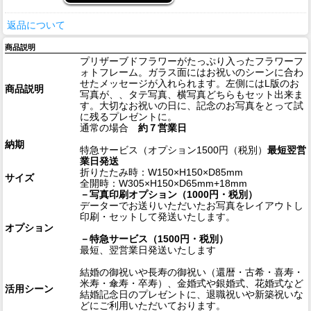
返品について
商品説明
プリザーブドフラワーがたっぷり入ったフラワーフ
ォトフレーム。ガラス面にはお祝いのシーンに合わ
せたメッセージが入れられます。左側にはL版のお
商品説明
写真が、、タテ写真、横写真どちらもセット出来ま
す。大切なお祝いの日に、記念のお写真をとって試
に残るプレゼントに。
通常の場合
約７営業日
納期
特急サービス（オプション1500円（税別）
最短翌営
業日発送
折りたたみ時：W150×H150×D85mm
サイズ
全開時：W305×H150×D65mm+18mm
－写真印刷オプション（1000円・税別）
データーでお送りいただいたお写真をレイアウトし
印刷・セットして発送いたします。
オプション
－特急サービス（1500円・税別）
最短、翌営業日発送いたします
結婚の御祝いや長寿の御祝い（還暦・古希・喜寿・
米寿・傘寿・卒寿）、金婚式や銀婚式、花婚式など
活用シーン
結婚記念日のプレゼントに、退職祝いや新築祝いな
どにご利用いただいております。