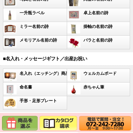
一升瓶ラベル
卓上名前の詩
ミラー名前の詩
掛軸の名前の詩
メモリアル名前の詩
バラと名前の詩
■名入れ・メッセージギフト／出産お祝い
名入れ（エッチング）商品
ウェルカムボード
命名書
赤ちゃん筆
手形・足形プレート
■その他／言葉の贈り物