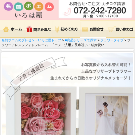
名前ポエムのプレゼントいろは屋トップ
>
■商品シリーズで探す
>
フラワータイプ
> フ
ラワーアレンジフォトフレーム 「エメ・汎用」長寿祝い・結婚祝い