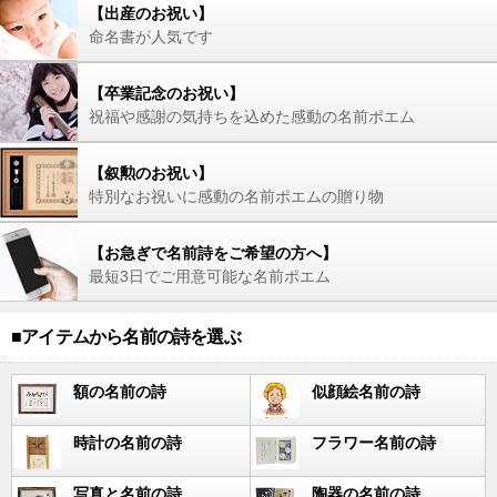
【出産のお祝い】
命名書が人気です
【卒業記念のお祝い】
祝福や感謝の気持ちを込めた感動の名前ポエム
【叙勲のお祝い】
特別なお祝いに感動の名前ポエムの贈り物
【お急ぎで名前詩をご希望の方へ】
最短3日でご用意可能な名前ポエム
■アイテムから名前の詩を選ぶ
額の名前の詩
似顔絵名前の詩
時計の名前の詩
フラワー名前の詩
写真と名前の詩
陶器の名前の詩