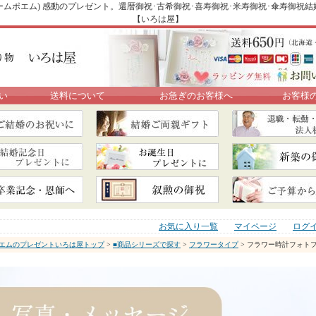
ムポエム) 感動のプレゼント。還暦御祝･古希御祝･喜寿御祝･米寿御祝･傘寿御祝
【いろは屋】
い
送料について
お急ぎのお客様へ
お客様
お気に入り一覧
マイページ
ログ
エムのプレゼントいろは屋トップ
>
■商品シリーズで探す
>
フラワータイプ
> フラワー時計フォト