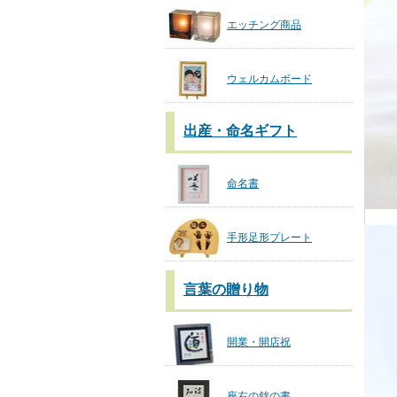
エッチング商品
ウェルカムボード
出産・命名ギフト
命名書
手形足形プレート
言葉の贈り物
開業・開店祝
座右の銘の書