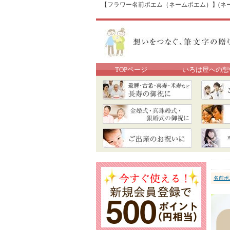
【フラワー名前ポエム（ネームポエム）】(ネー
TOPページ
いろは屋への想
名前ポ