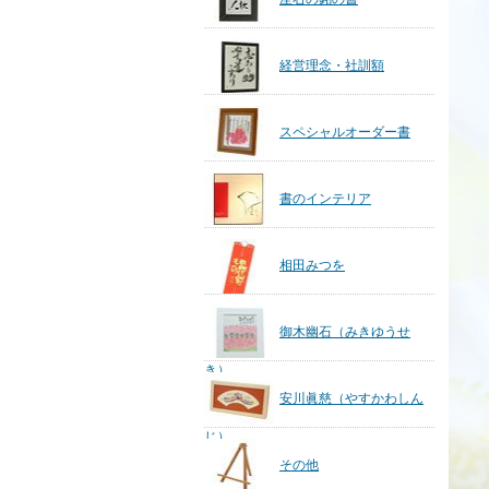
経営理念・社訓額
スペシャルオーダー書
書のインテリア
相田みつを
御木幽石（みきゆうせ
き）
安川眞慈（やすかわしん
じ）
その他