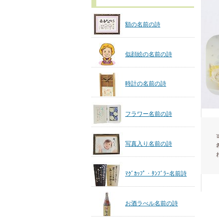
額の名前の詩
似顔絵の名前の詩
時計の名前の詩
フラワー名前の詩
写真入り名前の詩
ﾏｸﾞｶｯﾌﾟ・ﾀﾝﾌﾞﾗｰ名前詩
お酒ラべル名前の詩