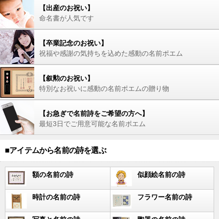
【出産のお祝い】
命名書が人気です
【卒業記念のお祝い】
祝福や感謝の気持ちを込めた感動の名前ポエム
【叙勲のお祝い】
特別なお祝いに感動の名前ポエムの贈り物
【お急ぎで名前詩をご希望の方へ】
最短3日でご用意可能な名前ポエム
■アイテムから名前の詩を選ぶ
額の名前の詩
似顔絵名前の詩
時計の名前の詩
フラワー名前の詩