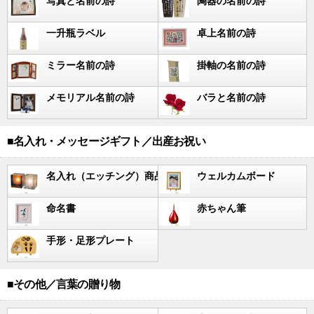
写真と名前の詩
陶器の名前の詩
一升瓶ラベル
卓上名前の詩
ミラー名前の詩
掛軸の名前の詩
メモリアル名前の詩
バラと名前の詩
■名入れ・メッセージギフト／出産お祝い
名入れ（エッチング）商品
ウェルカムボード
命名書
赤ちゃん筆
手形・足形プレート
■その他／言葉の贈り物