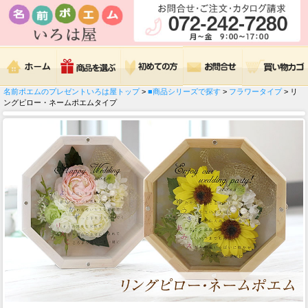
名前ポエムのプレゼントいろは屋トップ
>
■商品シリーズで探す
>
フラワータイプ
> リ
ングピロー・ネームポエムタイプ