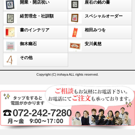
開業・開店祝い
座右の銘の書
経営理念・社訓額
スペシャルオーダー
書のインテリア
相田みつを
御木幽石
安川眞慈
その他
Copyright (C) irohaya ALL rights reserved.