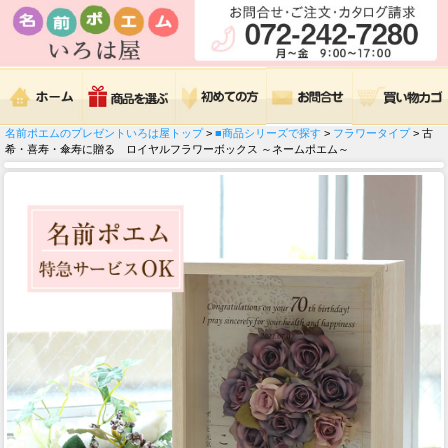
名前ポエムのプレゼントいろは屋トップ
>
■商品シリーズで探す
>
フラワータイプ
> 古
希・喜寿・傘寿に贈る ロイヤルフラワーボックス ～ネームポエム～