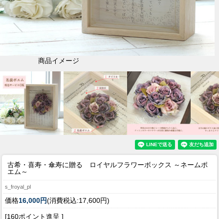
商品イメージ
古希・喜寿・傘寿に贈る ロイヤルフラワーボックス ～ネームポ
エム～
s_froyal_pl
価格
16,000円
(消費税込:17,600円)
[160ポイント進呈 ]