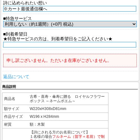
詩に込められたい想い
■特急サービス
■到着希望日
★特急サービスの方は、到着希望日をご記入ください★
申し訳ございません。ただいま在庫がございません。
返品について
商品説明
古希・喜寿・傘寿に贈る ロイヤルフラワー
商品名
ボックス ～ネームポエム～
額サイズ
W220xH308xD81mm
作品サイズ
W196 x H284mm
材質
額：木製
【詩にされる方のお名前について】
１名様の場合
フルネーム（苗字＋名前）で制