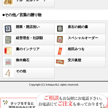
■その他／言葉の贈り物
開業・開店祝い
座右の銘の書
経営理念・社訓額
スペシャルオーダー
書のインテリア
相田みつを
御木幽石
安川眞慈
その他
Copyright (C) irohaya ALL rights reserved.