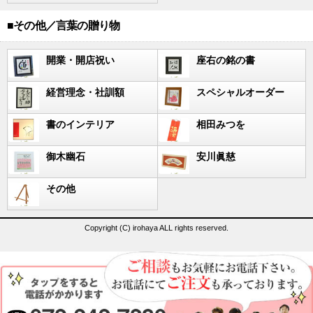
■その他／言葉の贈り物
開業・開店祝い
座右の銘の書
経営理念・社訓額
スペシャルオーダー
書のインテリア
相田みつを
御木幽石
安川眞慈
その他
Copyright (C) irohaya ALL rights reserved.