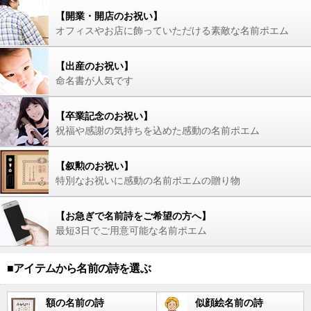
【開業・開店のお祝い】
オフィスやお店に飾っていただける素敵な名前ポエム
【出産のお祝い】
命名書が人気です
【卒業記念のお祝い】
祝福や感謝の気持ちを込めた感動の名前ポエム
【叙勲のお祝い】
特別なお祝いに感動の名前ポエムの贈り物
【お急ぎで名前詩をご希望の方へ】
最短3日でご用意可能な名前ポエム
■アイテムから名前の詩を選ぶ
額の名前の詩
似顔絵名前の詩