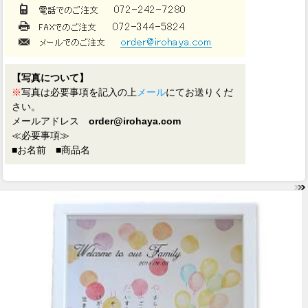
【写真について】
※
写真は必要事項を記入の上
メール
にてお送りくだ
さい。
メールアドレス
order@irohaya.com
≪必要事項≫
■お名前 ■商品名