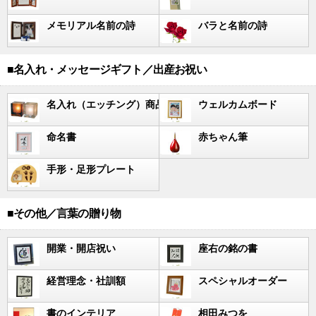
メモリアル名前の詩
バラと名前の詩
■名入れ・メッセージギフト／出産お祝い
名入れ（エッチング）商品
ウェルカムボード
命名書
赤ちゃん筆
手形・足形プレート
■その他／言葉の贈り物
開業・開店祝い
座右の銘の書
経営理念・社訓額
スペシャルオーダー
書のインテリア
相田みつを