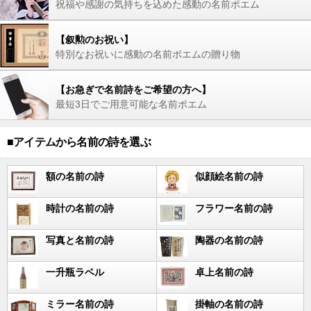
祝福や感謝の気持ちを込めた感動の名前ポエム
【叙勲のお祝い】
特別なお祝いに感動の名前ポエムの贈り物
【お急ぎで名前詩をご希望の方へ】
最短3日でご用意可能な名前ポエム
■アイテムから名前の詩を選ぶ
額の名前の詩
似顔絵名前の詩
時計の名前の詩
フラワー名前の詩
写真と名前の詩
陶器の名前の詩
一升瓶ラベル
卓上名前の詩
ミラー名前の詩
掛軸の名前の詩