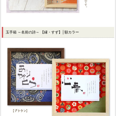
玉手箱 ～名前の詩～ 【縁・すず】
│額カラー