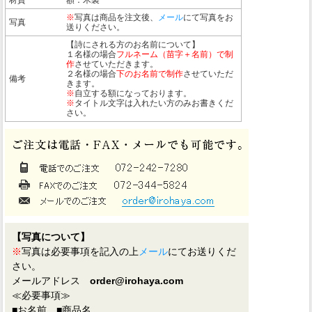
※
写真は商品を注文後、
メール
にて写真をお
写真
送りください。
【詩にされる方のお名前について】
１名様の場合
フルネーム（苗字＋名前）で制
作
させていただきます。
２名様の場合
下のお名前で制作
させていただ
備考
きます。
※
自立する額になっております。
※
タイトル文字は入れたい方のみお書きくだ
さい。
【写真について】
※
写真は必要事項を記入の上
メール
にてお送りくだ
さい。
メールアドレス
order@irohaya.com
≪必要事項≫
■お名前 ■商品名