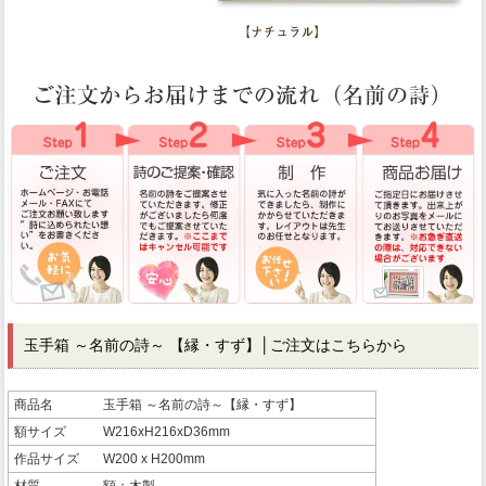
玉手箱 ～名前の詩～ 【縁・すず】
│ご注文はこちらから
商品名
玉手箱 ～名前の詩～【縁・すず】
額サイズ
W216xH216xD36mm
作品サイズ
W200 x H200mm
材質
額：木製