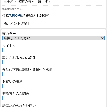
玉手箱 ～名前の詩～ 縁・すず
tamatebako_y_su
価格
7,500円
(消費税込:8,250円)
[75ポイント進呈 ]
額カラー
タイトル
詩にされる方のお名前
作品の下部に記載する日付と名前
お祝いの用途
贈る方とのご関係
詩に込められたい想い