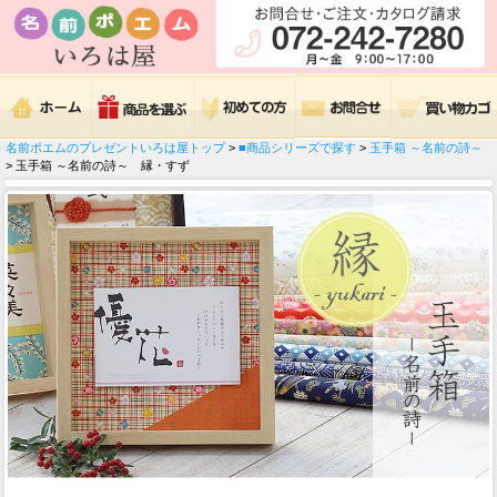
名前ポエムのプレゼントいろは屋トップ
>
■商品シリーズで探す
>
玉手箱 ～名前の詩～
> 玉手箱 ～名前の詩～ 縁・すず