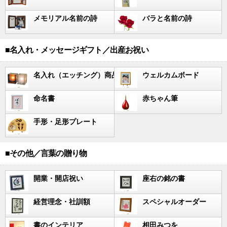
メモリアル名前の詩
バラと名前の詩
■名入れ・メッセージギフト／出産お祝い
名入れ（エッチング）商品
ウェルカムボード
命名書
赤ちゃん筆
手形・足形プレート
■その他／言葉の贈り物
開業・開店祝い
座右の銘の書
経営理念・社訓額
スペシャルオーダー
書のインテリア
相田みつを