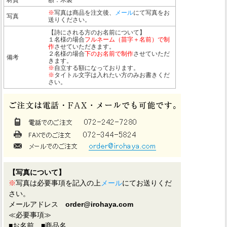
※
写真は商品を注文後、
メール
にて写真をお
写真
送りください。
【詩にされる方のお名前について】
１名様の場合
フルネーム（苗字＋名前）で制
作
させていただきます。
２名様の場合
下のお名前で制作
させていただ
備考
きます。
※
自立する額になっております。
※
タイトル文字は入れたい方のみお書きくだ
さい。
【写真について】
※
写真は必要事項を記入の上
メール
にてお送りくだ
さい。
メールアドレス
order@irohaya.com
≪必要事項≫
■お名前 ■商品名