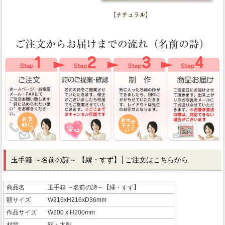
玉手箱 ～名前の詩～ 【縁・すず】
│ご注文はこちらから
商品名
玉手箱 ～名前の詩～【縁・すず】
額サイズ
W216xH216xD36mm
作品サイズ
W200 x H200mm
材質
額：木製