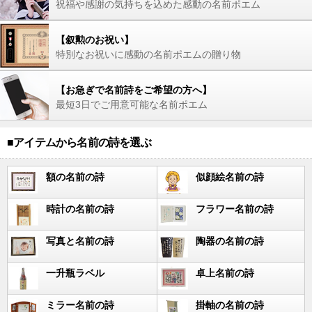
祝福や感謝の気持ちを込めた感動の名前ポエム
【叙勲のお祝い】
特別なお祝いに感動の名前ポエムの贈り物
【お急ぎで名前詩をご希望の方へ】
最短3日でご用意可能な名前ポエム
■アイテムから名前の詩を選ぶ
額の名前の詩
似顔絵名前の詩
時計の名前の詩
フラワー名前の詩
写真と名前の詩
陶器の名前の詩
一升瓶ラベル
卓上名前の詩
ミラー名前の詩
掛軸の名前の詩