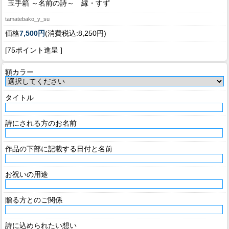
玉手箱 ～名前の詩～ 縁・すず
tamatebako_y_su
価格
7,500円
(消費税込:8,250円)
[75ポイント進呈 ]
額カラー
タイトル
詩にされる方のお名前
作品の下部に記載する日付と名前
お祝いの用途
贈る方とのご関係
詩に込められたい想い