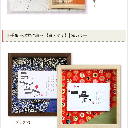
玉手箱 ～名前の詩～ 【縁・すず】
│額カラー