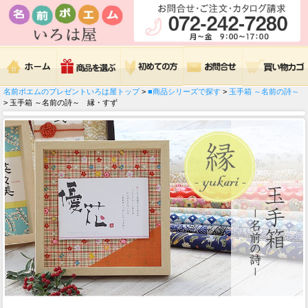
名前ポエムのプレゼントいろは屋トップ
>
■商品シリーズで探す
>
玉手箱 ～名前の詩～
> 玉手箱 ～名前の詩～ 縁・すず