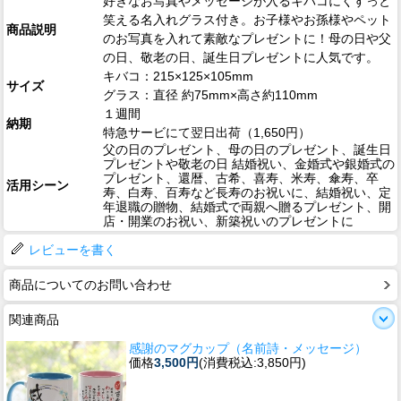
好きなお写真やメッセージが入るキバコにくすっと
笑える名入れグラス付き。お子様やお孫様やペット
商品説明
のお写真を入れて素敵なプレゼントに！母の日や父
の日、敬老の日、誕生日プレゼントに人気です。
キバコ：215×125×105mm
サイズ
グラス：直径 約75mm×高さ約110mm
１週間
納期
特急サービにて翌日出荷（1,650円）
父の日のプレゼント、母の日のプレゼント、誕生日
プレゼントや敬老の日 結婚祝い、金婚式や銀婚式の
プレゼント、還暦、古希、喜寿、米寿、傘寿、卒
活用シーン
寿、白寿、百寿など長寿のお祝いに、結婚祝い、定
年退職の贈物、結婚式で両親へ贈るプレゼント、開
店・開業のお祝い、新築祝いのプレゼントに
レビューを書く
商品についてのお問い合わせ
関連商品
感謝のマグカップ（名前詩・メッセージ）
価格
3,500円
(消費税込:3,850円)