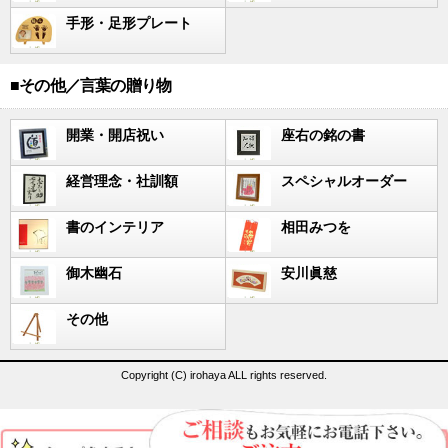
手形・足形プレート
■その他／言葉の贈り物
開業・開店祝い
座右の銘の書
経営理念・社訓額
スペシャルオーダー
書のインテリア
相田みつを
御木幽石
安川眞慈
その他
Copyright (C) irohaya ALL rights reserved.