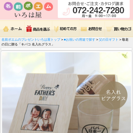
名前ポエムのプレゼントいろは屋トップ
>
■お祝いの用途で探す
>
父の日ギフト
> 敬老
の日に贈る「キバコ 名入れグラス」