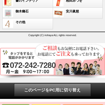
書のインテリア
相田みつを
御木幽石
安川眞慈
その他
Copyright (C) irohaya ALL rights reserved.
このページをPC用に切り替え