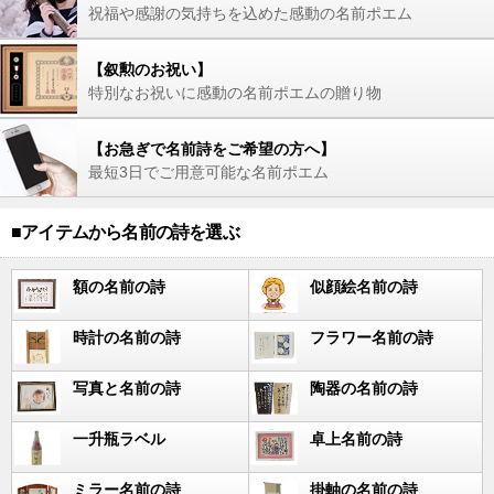
祝福や感謝の気持ちを込めた感動の名前ポエム
【叙勲のお祝い】
特別なお祝いに感動の名前ポエムの贈り物
【お急ぎで名前詩をご希望の方へ】
最短3日でご用意可能な名前ポエム
■アイテムから名前の詩を選ぶ
額の名前の詩
似顔絵名前の詩
時計の名前の詩
フラワー名前の詩
写真と名前の詩
陶器の名前の詩
一升瓶ラベル
卓上名前の詩
ミラー名前の詩
掛軸の名前の詩