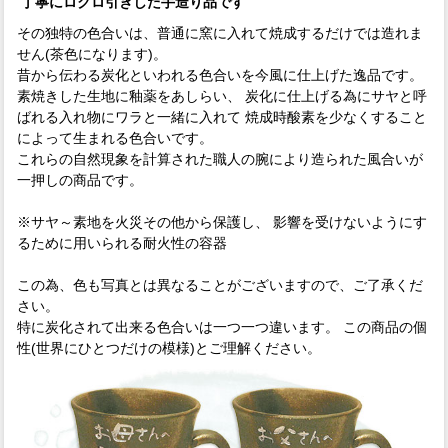
丁寧にロクロ引きした手造り品です
その独特の色合いは、普通に窯に入れて焼成するだけでは造れま
せん(茶色になります)。
昔から伝わる炭化といわれる色合いを今風に仕上げた逸品です。
素焼きした生地に釉薬をあしらい、 炭化に仕上げる為にサヤと呼
ばれる入れ物にワラと一緒に入れて 焼成時酸素を少なくすること
によって生まれる色合いです。
これらの自然現象を計算された職人の腕により造られた風合いが
一押しの商品です。
※サヤ～素地を火災その他から保護し、 影響を受けないようにす
るために用いられる耐火性の容器
この為、色も写真とは異なることがございますので、ご了承くだ
さい。
特に炭化されて出来る色合いは一つ一つ違います。 この商品の個
性(世界にひとつだけの模様)とご理解ください。