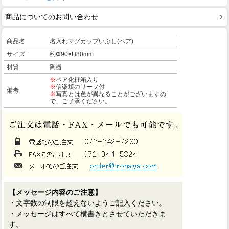
商品についてのお問い合わせ
商品名
名入れマグカップいぶし(ペア)
サイズ
約Φ90×H80mm
材質
陶器
※
ペア化粧箱入り
※
信楽焼のリーフ付
備考
※
写真とは色が異なることがございますの
で、ご了承ください。
【メッセージ内容のご注意】
・文字数の制限を超えないようご記入ください。
・メッセージはすべて横書きとさせていただきま
す。