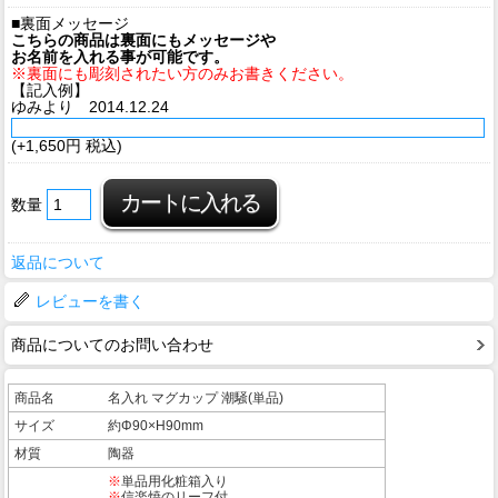
■裏面メッセージ
こちらの商品は裏面にもメッセージや
お名前を入れる事が可能です。
※裏面にも彫刻されたい方のみお書きください。
【記入例】
ゆみより 2014.12.24
(+1,650円 税込)
数量
返品について
レビューを書く
商品についてのお問い合わせ
商品名
名入れ マグカップ 潮騒(単品)
サイズ
約Φ90×H90mm
材質
陶器
※
単品用化粧箱入り
※
信楽焼のリーフ付