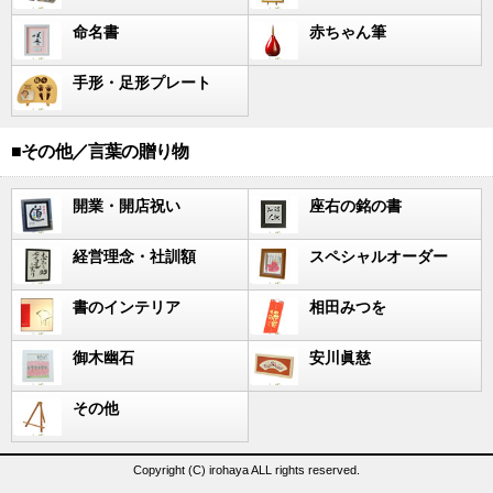
命名書
赤ちゃん筆
手形・足形プレート
■その他／言葉の贈り物
開業・開店祝い
座右の銘の書
経営理念・社訓額
スペシャルオーダー
書のインテリア
相田みつを
御木幽石
安川眞慈
その他
Copyright (C) irohaya ALL rights reserved.