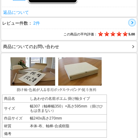
返品について
レビュー件数：
2件
この商品の平均評価：
5.00
商品についてのお問い合わせ
商品名
しあわせの名前ポエム 掛け軸タイプ
幅307（軸棒幅350）×高さ595mm （掛けひ
サイズ
もは含まない）
作品サイズ
幅240x高さ270mm
材質
本体-布、軸棒-合成樹脂
備考