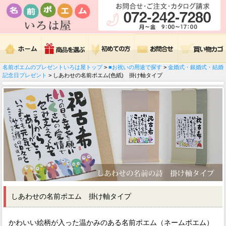
名前ポエムのプレゼントいろは屋トップ
>
■お祝いの用途で探す
>
金婚式・銀婚式・結婚
記念日プレゼント
> しあわせの名前ポエム(色紙) 掛け軸タイプ
しあわせの名前ポエム 掛け軸タイプ
かわいい絵柄が入った温かみのある名前ポエム（ネームポエム）