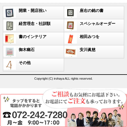
開業・開店祝い
座右の銘の書
経営理念・社訓額
スペシャルオーダー
書のインテリア
相田みつを
御木幽石
安川眞慈
その他
Copyright (C) irohaya ALL rights reserved.