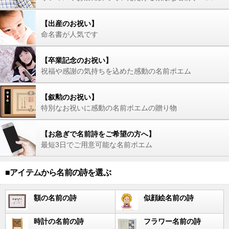
【出産のお祝い】
命名書が人気です
【卒業記念のお祝い】
祝福や感謝の気持ちを込めた感動の名前ポエム
【叙勲のお祝い】
特別なお祝いに感動の名前ポエムの贈り物
【お急ぎで名前詩をご希望の方へ】
最短3日でご用意可能な名前ポエム
■アイテムから名前の詩を選ぶ
額の名前の詩
似顔絵名前の詩
時計の名前の詩
フラワー名前の詩