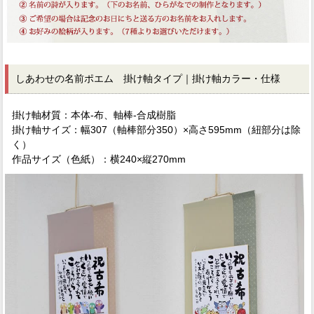
しあわせの名前ポエム 掛け軸タイプ｜掛け軸カラー・仕様
掛け軸材質：本体-布、軸棒-合成樹脂
掛け軸サイズ：幅307（軸棒部分350）×高さ595mm（紐部分は除
く）
作品サイズ（色紙）：横240×縦270mm