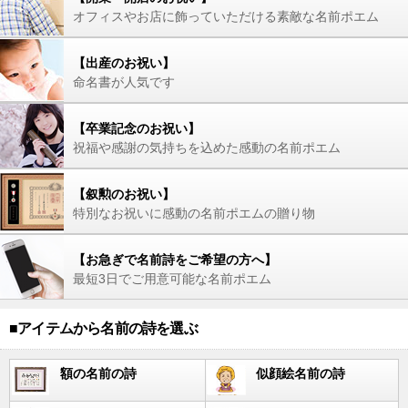
オフィスやお店に飾っていただける素敵な名前ポエム
【出産のお祝い】
命名書が人気です
【卒業記念のお祝い】
祝福や感謝の気持ちを込めた感動の名前ポエム
【叙勲のお祝い】
特別なお祝いに感動の名前ポエムの贈り物
【お急ぎで名前詩をご希望の方へ】
最短3日でご用意可能な名前ポエム
■アイテムから名前の詩を選ぶ
額の名前の詩
似顔絵名前の詩