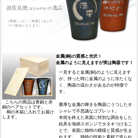
金属(銅)の質感と光沢！
金属のように見えますが実は陶器です！
一見すると金属(銅)のように見えます
が、持った時に金属のように冷たくな
く、陶器の温かさがあるのが特徴で
す。
こちらの商品は青銅と赤
重厚な金属の輝きを陶器にうつしたオ
銅のペアセットです。
シャレで不思議なゴブレット。
桐の木箱に入れてお届け
します。
本焼を終えた表面に特別な調合をした
絵具を海綿スポンジでタタキつけるこ
とで、表面に独特の模様と質感が生ま
れます。 独特の技術と素材で造られ