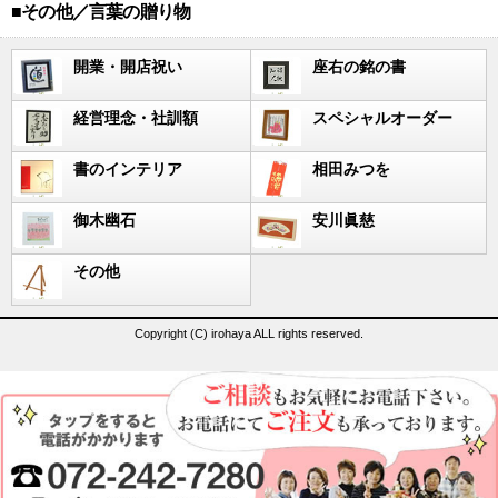
■その他／言葉の贈り物
開業・開店祝い
座右の銘の書
経営理念・社訓額
スペシャルオーダー
書のインテリア
相田みつを
御木幽石
安川眞慈
その他
Copyright (C) irohaya ALL rights reserved.