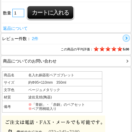
数量
返品について
レビュー件数：
2件
この商品の平均評価：
5.00
商品についてのお問い合わせ
商品名
名入れ銅器彩ペアゴブレット
サイズ
約Φ95×110mm 350ml
文字色
ベージュメタリック
材質
波佐見焼(陶器)
※
「青銅」・「赤銅」のペアセット
備考
※
ペア用桐箱入り