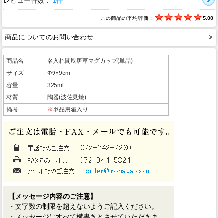
レビュー件数：
1件
この商品の平均評価：
5.00
商品についてのお問い合わせ
商品名
名入れ間取唐草マグカップ(単品)
サイズ
Φ9×9cm
容量
325ml
材質
陶器(波佐見焼)
備考
※
単品用箱入り
【メッセージ内容のご注意】
・文字数の制限を超えないようご記入ください。
・メッセージはすべて横書きとさせていただきま