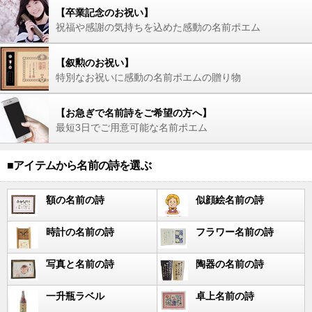
【卒業記念のお祝い】
祝福や感謝の気持ちを込めた感動の名前ポエム
【叙勲のお祝い】
特別なお祝いに感動の名前ポエムの贈り物
【お急ぎで名前詩をご希望の方へ】
最短3日でご用意可能な名前ポエム
■アイテムから名前の詩を選ぶ
額の名前の詩
似顔絵名前の詩
時計の名前の詩
フラワー名前の詩
写真と名前の詩
陶器の名前の詩
一升瓶ラベル
卓上名前の詩