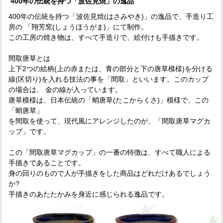
400年の伝統を持つ「波佐見焼」の逸品
400年の伝統を持つ「波佐見焼(はさみやき)」の逸品で、手造り工
房の 「翔芳窯(しょうほうがま)」にて制作。
この工房の焼き物は、すべて手造りで、絵付けも手描きです。
間取唐草とは
上下2つの絵柄(上の赤または、青の部分と下の唐草模様)を分ける
線(区切り)を入れる技法の事を「間取」といいます。このカップ
の場合は、 金の線が入っています。
唐草模様は、日本伝統の「蛸唐草(たこからくさ)」模様で、この
「蛸唐草」
を間取を使って、現代風にアレンジしたのが、「間取唐草マグカ
ップ」です。
この「間取唐草マグカップ」の一番の特徴は、すべて職人による
手描きであることです。
身の回りのもので人が手描きをした商品はどれだけあるでしょう
か?
手描きのあたたかみを身近に感じられる逸品です。