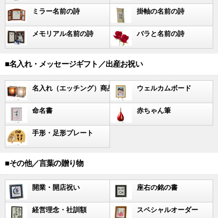
ミラー名前の詩
掛軸の名前の詩
メモリアル名前の詩
バラと名前の詩
■名入れ・メッセージギフト／出産お祝い
名入れ（エッチング）商品
ウェルカムボード
命名書
赤ちゃん筆
手形・足形プレート
■その他／言葉の贈り物
開業・開店祝い
座右の銘の書
経営理念・社訓額
スペシャルオーダー