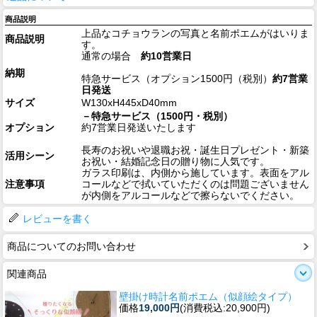
商品説明
上品なコチョウランの写真と名前ポエムがはいりま
商品説明
す。
通常の場合
約10営業日
納期
特急サービス（オプション1500円（税別）
約7営業
日発送
サイズ
W130xH445xD40mm
－特急サービス（1500円・税別）
オプション
約7営業日発送いたします
長寿のお祝いや退職お祝・誕生日プレゼント・新築
活用シーン
お祝い・結婚記念日の贈り物に人気です。
ガラス印刷は、内側から施しています。表面をアル
注意事項
コールなどで拭いていただくのは問題ございません
が内側をアルコールなどで擦らないでください。
レビューを書く
商品についてのお問い合わせ
関連商品
壁掛け時計名前ポエム（似顔絵タイプ）
価格
19,000円
(消費税込:20,900円)