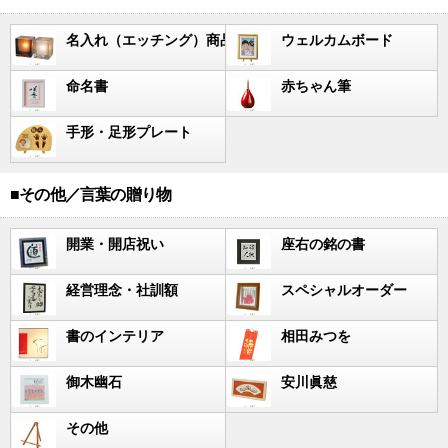
名入れ（エッチング）商品
ウェルカムボード
命名書
赤ちゃん筆
手形・足形プレート
■その他／言葉の贈り物
開業・開店祝い
座右の銘の書
経営理念・社訓額
スペシャルオーダー
書のインテリア
相田みつを
御木幽石
安川眞慈
その他