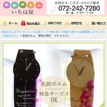
名前ポエムのプレゼントいろは屋トップ
>
■お祝いの用途で探す
>
結婚両親へのプレゼン
（名前ポエム）
> 名前ポエム 壁掛け時計 コチョウラン