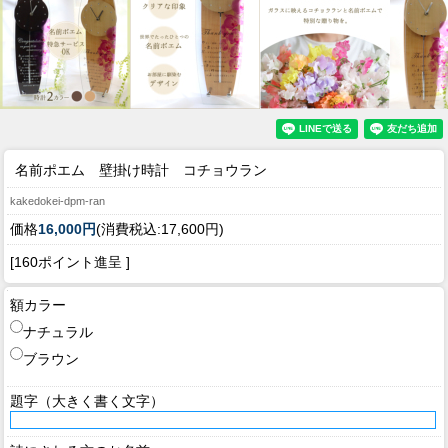
名前ポエム 壁掛け時計 コチョウラン
kakedokei-dpm-ran
価格
16,000円
(消費税込:17,600円)
[160ポイント進呈 ]
額カラー
ナチュラル
ブラウン
題字（大きく書く文字）