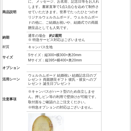
に、 メッセージ、お名前、記念日等をお入れ
します。書家直筆で1点1点心を込めて制作さ
商品説明
せていただきます。世界でたったひとつのオ
リジナルウェルカムボード。ウェルカムボー
ドの他に、ご結婚お祝いや、結婚式での両親
贈呈品としても人気です。
通常の場合
約2週間
納期
※ 特急サービス対応はございません
材質
キャンバス生地
Sサイズ：縦300×横300×奥20mm
サイズ
Mサイズ：縦395×横400×奥20mm
オプション
ウェルカムボード 結婚祝い 結婚記念日のプ
活用シーン
レゼント 両親贈呈ギフト 彼氏・彼女へのプ
レゼント 誕生日プレゼント
※キャンバスがハート型のため自立しませ
ん。押しピン等の利用で壁掛けが可能です。
注意事項
取付面をご確認の上ご注文ください。
※特急オプションの対応はございません。