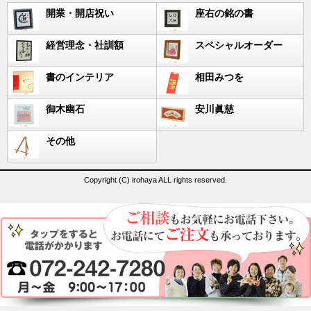
開業・開店祝い
座右の銘の書
経営理念・社訓額
スペシャルオーダー
書のインテリア
相田みつを
御木幽石
安川眞慈
その他
Copyright (C) irohaya ALL rights reserved.