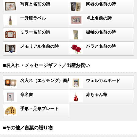
写真と名前の詩
陶器の名前の詩
一升瓶ラベル
卓上名前の詩
ミラー名前の詩
掛軸の名前の詩
メモリアル名前の詩
バラと名前の詩
■名入れ・メッセージギフト／出産お祝い
名入れ（エッチング）商品
ウェルカムボード
命名書
赤ちゃん筆
手形・足形プレート
■その他／言葉の贈り物