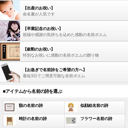
【出産のお祝い】
命名書が人気です
【卒業記念のお祝い】
祝福や感謝の気持ちを込めた感動の名前ポエム
【叙勲のお祝い】
特別なお祝いに感動の名前ポエムの贈り物
【お急ぎで名前詩をご希望の方へ】
最短3日でご用意可能な名前ポエム
■アイテムから名前の詩を選ぶ
額の名前の詩
似顔絵名前の詩
時計の名前の詩
フラワー名前の詩