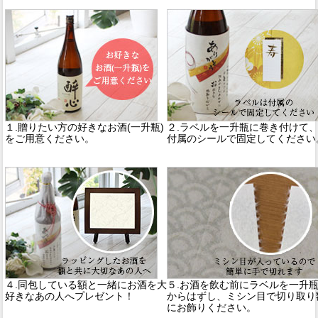
１.贈りたい方の好きなお酒(一升瓶)
２.ラベルを一升瓶に巻き付けて
をご用意ください。
付属のシールで固定してください
４.同包している額と一緒にお酒を大
５.お酒を飲む前にラベルを一升
好きなあの人へプレゼント！
からはずし、ミシン目で切り取り
にお飾りください。