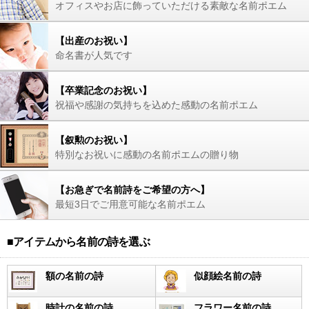
オフィスやお店に飾っていただける素敵な名前ポエム
【出産のお祝い】
命名書が人気です
【卒業記念のお祝い】
祝福や感謝の気持ちを込めた感動の名前ポエム
【叙勲のお祝い】
特別なお祝いに感動の名前ポエムの贈り物
【お急ぎで名前詩をご希望の方へ】
最短3日でご用意可能な名前ポエム
■アイテムから名前の詩を選ぶ
額の名前の詩
似顔絵名前の詩
時計の名前の詩
フラワー名前の詩