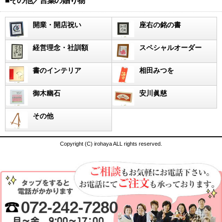
■その他／言葉の贈り物
開業・開店祝い
座右の銘の書
経営理念・社訓額
スペシャルオーダー
書のインテリア
相田みつを
御木幽石
安川眞慈
その他
Copyright (C) irohaya ALL rights reserved.