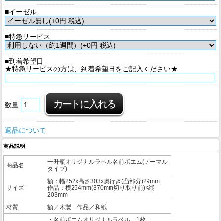
■イーゼル
■特急サービス
■到着希望日
★特急サービスの方は、到着希望日をご記入ください★
数量
返品について
商品説明
一升瓶オリジナルラベル名前ポエム(ノーマル
商品名
タイプ)
額：幅252x高さ303x奥行き(凸部分)29mm
サイズ
作品：横254mm(370mm切り取り前)×縦
203mm
材質
額／木製 作品／和紙
・名前ポエムオリジナルラベル 1枚