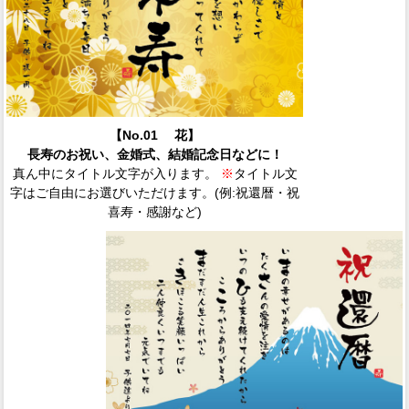
【No.01 花】
長寿のお祝い、金婚式、結婚記念日などに！
真ん中にタイトル文字が入ります。
※
タイトル文
字はご自由にお選びいただけます。(例:祝還暦・祝
喜寿・感謝など)