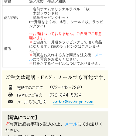
材質
額／木製 作品／和紙
・名前ポエムオリジナルラベル 1枚
・木製ラウンド額
商品内容
・簡単ラッピングセット
(一升瓶をまく布、水引、シール２枚、ラッピ
ングタイ)
※お酒はついておりません。ご自身でご用意
願います。
※
ご自身で一升瓶をラッピングして頂く商品
になります。(額のラッピングはございませ
備考
ん。)
※
写真をお入れする方は商品を注文後、
メー
ル
にて写真をお送りください。
※
額をたてるイーゼルはついておりません。
【写真について】
※
写真は必要事項を記入の上、
メール
にてお送りく
ださい。