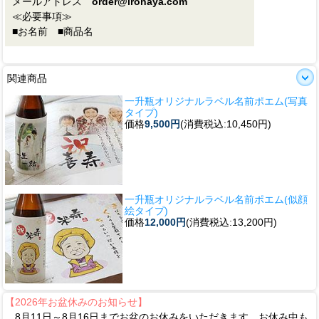
メールアドレス
order@irohaya.com
≪必要事項≫
■お名前 ■商品名
関連商品
一升瓶オリジナルラベル名前ポエム(写真
タイプ)
価格
9,500円
(消費税込:10,450円)
一升瓶オリジナルラベル名前ポエム(似顔
絵タイプ)
価格
12,000円
(消費税込:13,200円)
【2026年お盆休みのお知らせ】
8月11日～8月16日までお盆のお休みをいただきます。お休み中も