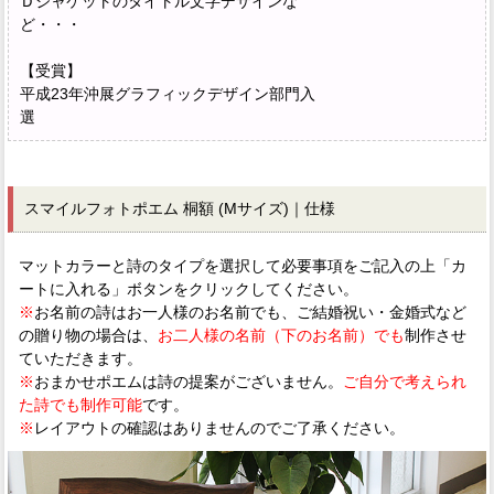
Ｄジャケットのタイトル文字デザインな
ど・・・
【受賞】
平成23年沖展グラフィックデザイン部門入
選
スマイルフォトポエム 桐額 (Mサイズ)｜仕様
マットカラーと詩のタイプを選択して必要事項をご記入の上「カ
ートに入れる」ボタンをクリックしてください。
※
お名前の詩はお一人様のお名前でも、ご結婚祝い・金婚式など
の贈り物の場合は、
お二人様の名前（下のお名前）でも
制作させ
ていただきます。
※
おまかせポエムは詩の提案がございません。
ご自分で考えられ
た詩でも制作可能
です。
※
レイアウトの確認はありませんのでご了承ください。