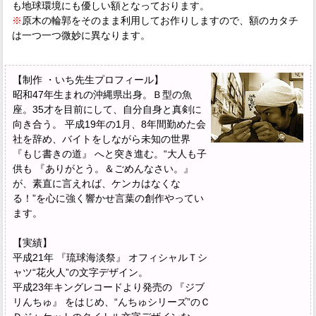
も地球環境にも優しい額となっております。
※
原木の輪郭をそのまま利用してお作りしますので、額のカタチ
は一つ一つ微妙に異なります。
【制作 ・いち先生プロフィール】
昭和47年生まれの沖縄県出身。Ｂ型の魚
座。35才を目前にして、自分自身と真剣に
向き合う。 平成19年の1月、8年間勤めた会
社を辞め、バイトをしながら未知の世界
『もじ書きの道』 へと突き進む。“大人も子
供も 『ありがとう。＆ごめんなさい。』
が、素直に言えれば、ケンカはなくな
る！”を心に強く響かせ言葉の創作やってい
ます。
【実績】
平成21年 『琉球海淡祭』 オフィシャルＴシ
ャツ“花火人”の文字デザイン。
平成23年キングレコードより発売の 『ジブ
リんちゅ』 をはじめ、“んちゅシリーズ”のＣ