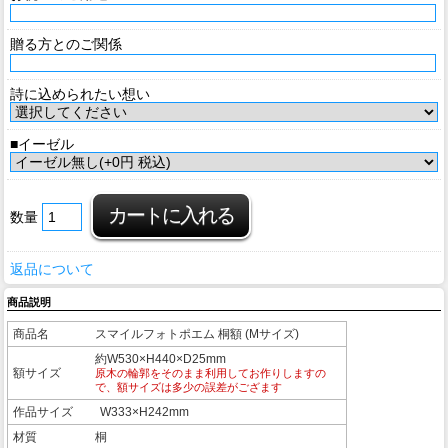
贈る方とのご関係
詩に込められたい想い
■イーゼル
数量
返品について
商品説明
商品名
スマイルフォトポエム 桐額 (Mサイズ)
約W530×H440×D25mm
額サイズ
原木の輪郭をそのまま利用してお作りしますの
で、額サイズは多少の誤差がござます
作品サイズ
W333×H242mm
材質
桐