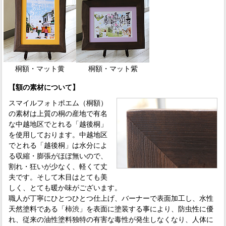
桐額・マット黄
桐額・マット紫
【額の素材について】
スマイルフォトポエム（桐額）
の素材は上質の桐の産地で有名
な中越地区でとれる「越後桐」
を使用しております。中越地区
でとれる「越後桐」は水分によ
る収縮・膨張がほぼ無いので、
割れ・狂いが少なく、軽くて丈
夫です。そして木目はとても美
しく、とても暖か味がございます。
職人が丁寧にひとつひとつ仕上げ、バーナーで表面加工し、水性
天然塗料である「柿渋」を表面に塗装する事により、防虫性に優
れ、従来の油性塗料独特の有害な毒性が発生しなくなり、人体に