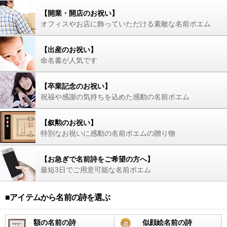
【開業・開店のお祝い】
オフィスやお店に飾っていただける素敵な名前ポエム
【出産のお祝い】
命名書が人気です
【卒業記念のお祝い】
祝福や感謝の気持ちを込めた感動の名前ポエム
【叙勲のお祝い】
特別なお祝いに感動の名前ポエムの贈り物
【お急ぎで名前詩をご希望の方へ】
最短3日でご用意可能な名前ポエム
■アイテムから名前の詩を選ぶ
額の名前の詩
似顔絵名前の詩