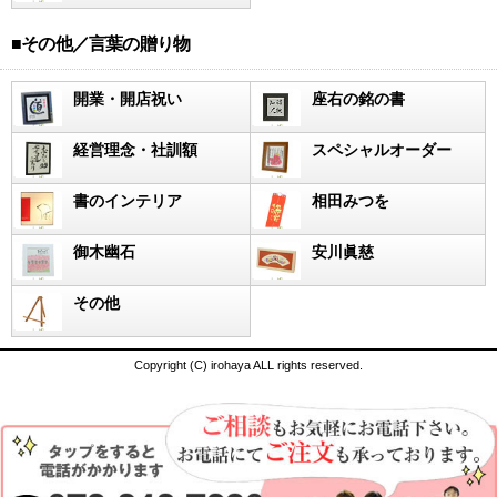
■その他／言葉の贈り物
開業・開店祝い
座右の銘の書
経営理念・社訓額
スペシャルオーダー
書のインテリア
相田みつを
御木幽石
安川眞慈
その他
Copyright (C) irohaya ALL rights reserved.