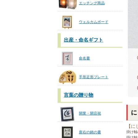
エッチング商品
ウェルカムボード
出産・命名ギフト
命名書
手形足形プレート
言葉の贈り物
に
開業・開店祝
【に
掛け軸
座右の銘の書
掛け軸