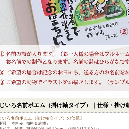
じいろ名前ポエム（掛け軸タイプ）｜仕様・掛け
じいろ名前ポエム（掛け軸タイプ）の仕様】
材質 ： 本体-布、軸棒-合成樹脂
サイズ ： 幅307（軸棒幅350）×高さ595mm （紐部分は含まない）