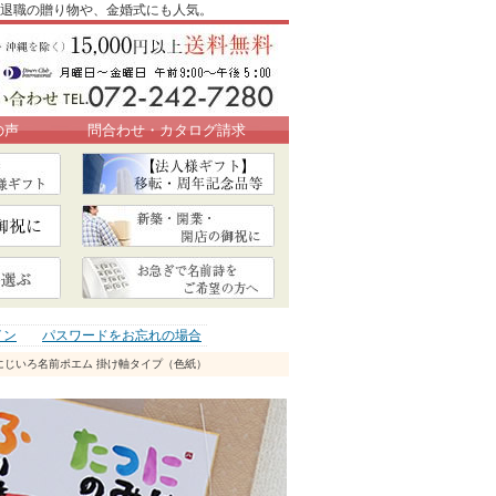
歳、退職の贈り物や、金婚式にも人気。
の声
問合わせ・カタログ請求
イン
パスワードをお忘れの場合
 にじいろ名前ポエム 掛け軸タイプ（色紙）