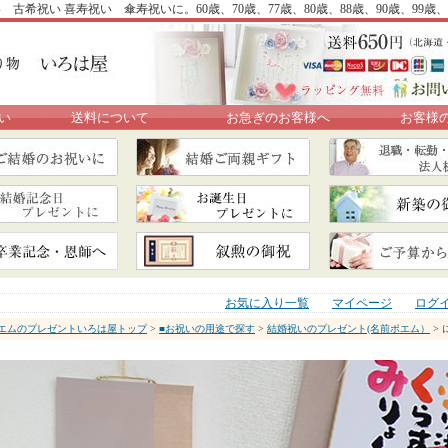
古希祝い 喜寿祝い 傘寿祝いに。60歳、70歳、77歳、80歳、88歳、90歳、99
い
送料について
お急ぎのお客様へ
お客様
お気に入り一覧
マイページ
ログ
エムのプレゼントいろは屋トップ
>
■お祝いの用途で探す
>
結婚祝いのプレゼント(名前ポエム）
>