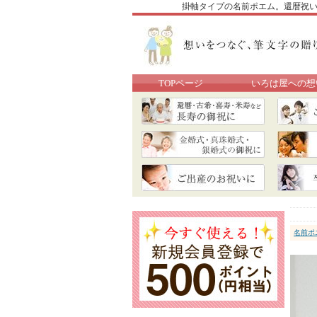
掛軸タイプの名前ポエム。還暦祝い 
TOPページ
いろは屋への想
名前ポ