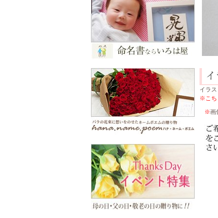
イラス
※こち
※
画