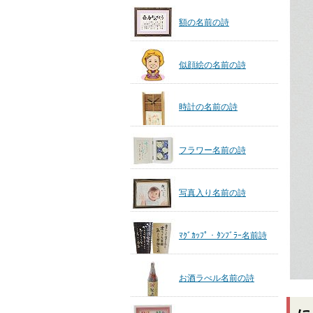
額の名前の詩
似顔絵の名前の詩
時計の名前の詩
フラワー名前の詩
写真入り名前の詩
ﾏｸﾞｶｯﾌﾟ・ﾀﾝﾌﾞﾗｰ名前詩
お酒ラべル名前の詩