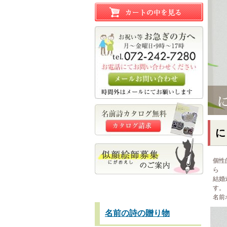
に
個性
ら
結婚
す。
名前
名前の詩の贈り物