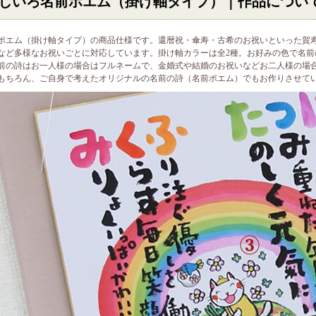
じいろ名前ポエム（掛け軸タイプ）｜作品につい
ポエム（掛け軸タイプ）の商品仕様です。還暦祝・傘寿・古希のお祝いといった賀
など多様なお祝いごとに対応しています。掛け軸カラーは全2種。お好みの色で名前
前の詩はお一人様の場合はフルネームで、金婚式や結婚のお祝いなどお二人様の場
もちろん、ご自身で考えたオリジナルの名前の詩（名前ポエム）でもお作りさせて