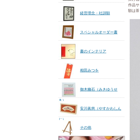
作品サイ
額は茶
経営理念・社訓額
スペシャルオーダー書
書のインテリア
相田みつを
御木幽石（みきゆうせ
き）
安川眞慈（やすかわしん
じ）
その他