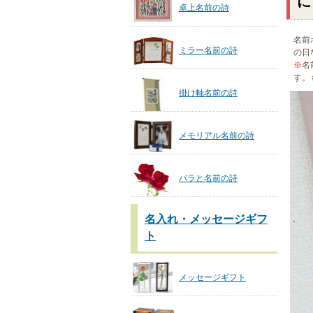
に
卓上名前の詩
名前
ミラー名前の詩
の日
※
名
す。
掛け軸名前の詩
メモリアル名前の詩
バラと名前の詩
名入れ・メッセージギフ
ト
メッセージギフト