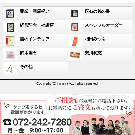
開業・開店祝い
座右の銘の書
経営理念・社訓額
スペシャルオーダー
書のインテリア
相田みつを
御木幽石
安川眞慈
その他
Copyright (C) irohaya ALL rights reserved.