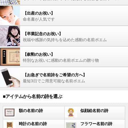
【出産のお祝い】
命名書が人気です
【卒業記念のお祝い】
祝福や感謝の気持ちを込めた感動の名前ポエム
【叙勲のお祝い】
特別なお祝いに感動の名前ポエムの贈り物
【お急ぎで名前詩をご希望の方へ】
最短3日でご用意可能な名前ポエム
■アイテムから名前の詩を選ぶ
額の名前の詩
似顔絵名前の詩
時計の名前の詩
フラワー名前の詩