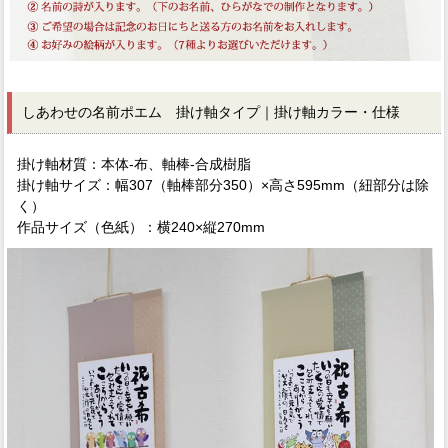
しあわせの名前ポエム 掛け軸タイプ｜掛け軸カラー・仕様
掛け軸材質：本体-布、軸棒-合成樹脂
掛け軸サイズ：幅307（軸棒部分350）×高さ595mm（紐部分は除
く）
作品サイズ（色紙）：横240×縦270mm