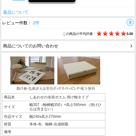
返品について
レビュー件数：
2件
この商品の平均評価：
5.00
商品についてのお問い合わせ
商品名
しあわせの名前ポエム 掛け軸タイプ
幅307（軸棒幅350）×高さ595mm （掛けひ
サイズ
もは含まない）
作品サイズ
幅240x高さ270mm
材質
本体-布、軸棒-合成樹脂
備考