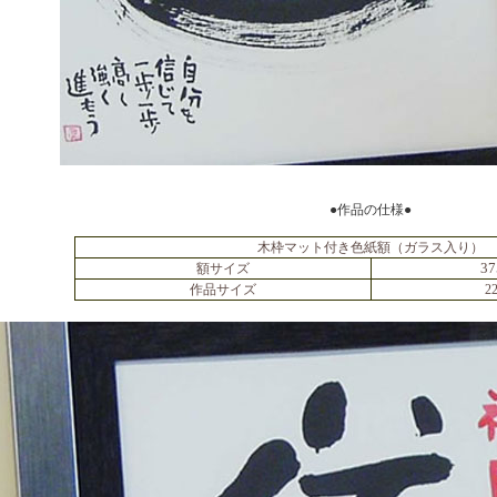
●作品の仕様●
木枠マット付き色紙額（ガラス入り）
3
額サイズ
作品サイズ
2