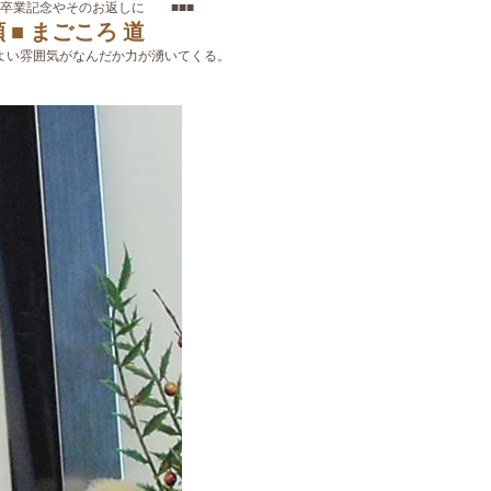
・卒業記念やそのお返しに ■■■
■ まごころ 道
よい雰囲気がなんだか力が湧いてくる。