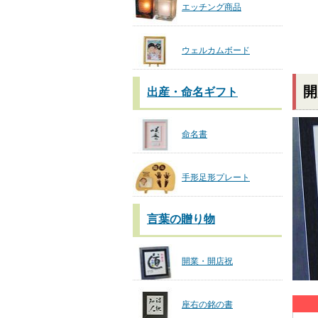
エッチング商品
ウェルカムボード
開
出産・命名ギフト
命名書
手形足形プレート
言葉の贈り物
開業・開店祝
座右の銘の書