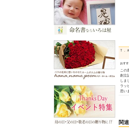
Ｔ．
おす
この
創立
しま
ラッ
思い
関連