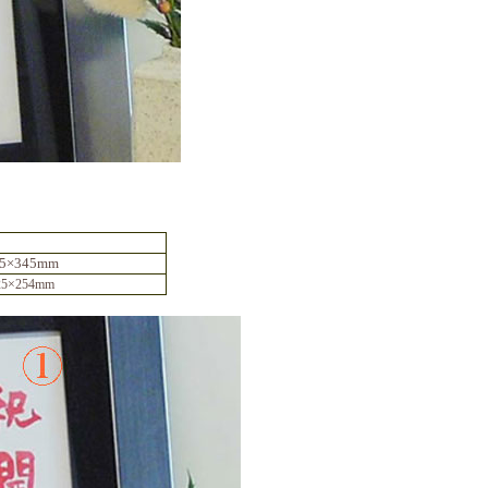
75×345mm
25×254mm