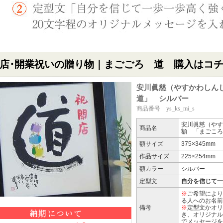
店･開業祝いの贈り物｜まごごろ 道 購入はコ
安川眞慈（やすかわしん
道」 シルバー
商品番号 ys_ks_mi_s
安川眞慈（やす
商品名
額 「まごころ
額サイズ
375×345mm
作品サイズ
225×254mm
額カラー
シルバー
定型文
自分を信じて一
※
ご希望により
る人へのお名前
備考
※
定型文かオリ
き、オリジナル
でメッセージを