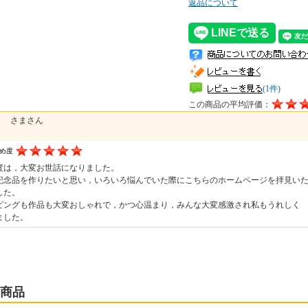
返品について
(1件)
この商品の平均評価：
Ａ さまさん
すめ度
度は，大変お世話になりました。
記念品を作りたいと思い，いろいろ悩んでいた際にこちらのホームページを拝見い
した。
ピングも作品も大変おしゃれで，かつ心温まり，みんな大変感激され私もうれしく
ました。
商品