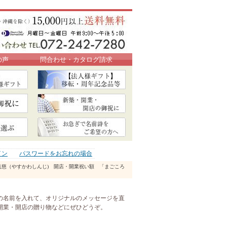
の声
問合わせ・カタログ請求
イン
パスワードをお忘れの場合
眞慈（やすかわしんじ) 開店・開業祝い額 「まごころ
の名前を入れて、オリジナルのメッセージを直
開業・開店の贈り物などにぜひどうぞ。