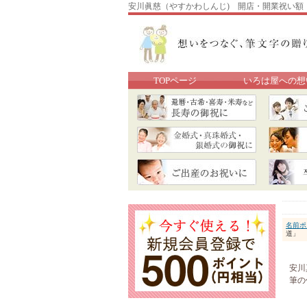
安川眞慈（やすかわしんじ) 開店・開業祝い額
TOPページ
いろは屋への想
名前ポ
道」 
安川
筆の