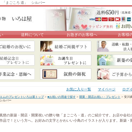
 「まごころ 道」 シルバー
い
送料について
お急ぎのお客様へ
お客様
お気に入り一覧
マイページ
ログ
エムのプレゼントいろは屋トップ
>
■お祝いの用途で探す
>
開業・開店お祝い・プレゼント
> 安川
シルバー
真慈の新築・開店・開業祝いの贈り物「まごごろ・道」のご紹介です。お店や会社
作品で！という方へ。お好みの文字とかわいい小鳥のイラストが入ります。新築・