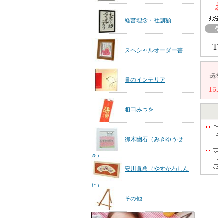
経営理念・社訓額
スペシャルオーダー書
書のインテリア
相田みつを
御木幽石（みきゆうせ
き）
安川眞慈（やすかわしん
じ）
その他