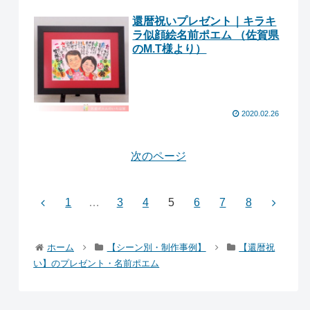
還暦祝いプレゼント｜キラキ
ラ似顔絵名前ポエム （佐賀県
のM.T様より ）
2020.02.26
次のページ
1
…
3
4
5
6
7
8
ホーム
【シーン別・制作事例】
【還暦祝
い】のプレゼント・名前ポエム