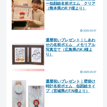
ー似顔絵名前ポエム クリア
（熊本県のR.Y様より ）
2020.04.07
還暦祝いプレゼント｜しあわ
せの名前ポエム メモリアル
写真立て（広島県のK.I様よ
り）
2020.04.07
還暦祝いプレゼント｜壁掛け
時計名前ポエム 似顔絵タイ
プ（宮城県のT.N様より ）