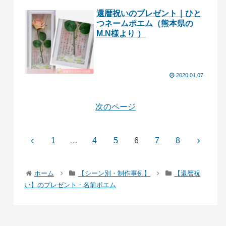
還暦祝いのプレゼント｜ひと
つネームポエム（熊本県の
M.N様より ）
2020.01.07
次のページ
1
…
4
5
6
7
8
ホーム
【シーン別・制作事例】
【還暦祝
い】のプレゼント・名前ポエム