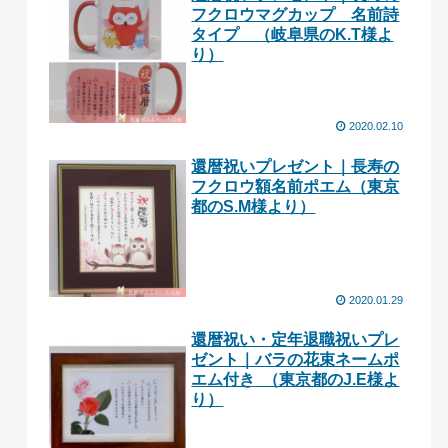
フクロウマグカップ 名前詩
タイプ （岐阜県のK.T様よ
り ）
2020.02.10
還暦祝いプレゼント｜長寿の
フクロウ額名前ポエム（東京
都のS.M様より ）
2020.01.29
還暦祝い・定年退職祝いプレ
ゼント｜バラの花束ネームポ
エム付き （東京都のJ.E様よ
り ）