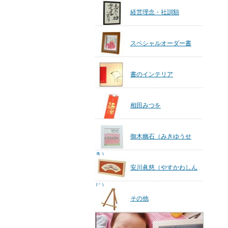
経営理念・社訓額
スペシャルオーダー書
書のインテリア
相田みつを
御木幽石（みきゆうせ
き）
安川眞慈（やすかわしん
じ）
その他