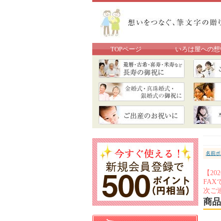
TOPページ
いろは屋への想
名前ポ
【2
FA
次ご
商品