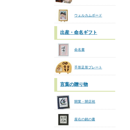
ウェルカムボード
出産・命名ギフト
命名書
手形足形プレート
言葉の贈り物
開業・開店祝
座右の銘の書