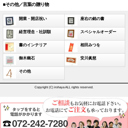
■その他／言葉の贈り物
開業・開店祝い
座右の銘の書
経営理念・社訓額
スペシャルオーダー
書のインテリア
相田みつを
御木幽石
安川眞慈
その他
Copyright (C) irohaya ALL rights reserved.