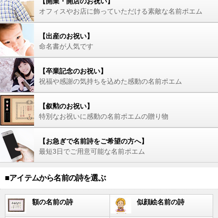
【開業・開店のお祝い】
オフィスやお店に飾っていただける素敵な名前ポエム
【出産のお祝い】
命名書が人気です
【卒業記念のお祝い】
祝福や感謝の気持ちを込めた感動の名前ポエム
【叙勲のお祝い】
特別なお祝いに感動の名前ポエムの贈り物
【お急ぎで名前詩をご希望の方へ】
最短3日でご用意可能な名前ポエム
■アイテムから名前の詩を選ぶ
額の名前の詩
似顔絵名前の詩