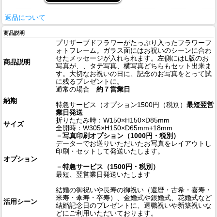
返品について
商品説明
プリザーブドフラワーがたっぷり入ったフラワーフ
ォトフレーム。ガラス面にはお祝いのシーンに合わ
せたメッセージが入れられます。左側にはL版のお
商品説明
写真が、、タテ写真、横写真どちらもセット出来ま
す。大切なお祝いの日に、記念のお写真をとって試
に残るプレゼントに。
通常の場合
約７営業日
納期
特急サービス（オプション1500円（税別）
最短翌営
業日発送
折りたたみ時：W150×H150×D85mm
サイズ
全開時：W305×H150×D65mm+18mm
－写真印刷オプション（1000円・税別）
データーでお送りいただいたお写真をレイアウトし
印刷・セットして発送いたします。
オプション
－特急サービス（1500円・税別）
最短、翌営業日発送いたします
結婚の御祝いや長寿の御祝い（還暦・古希・喜寿・
米寿・傘寿・卒寿）、金婚式や銀婚式、花婚式など
活用シーン
結婚記念日のプレゼントに、退職祝いや新築祝いな
どにご利用いただいております。