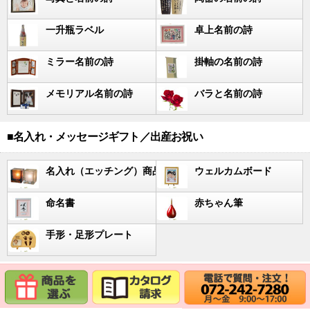
一升瓶ラベル
卓上名前の詩
ミラー名前の詩
掛軸の名前の詩
メモリアル名前の詩
バラと名前の詩
■名入れ・メッセージギフト／出産お祝い
名入れ（エッチング）商品
ウェルカムボード
命名書
赤ちゃん筆
手形・足形プレート
■その他／言葉の贈り物