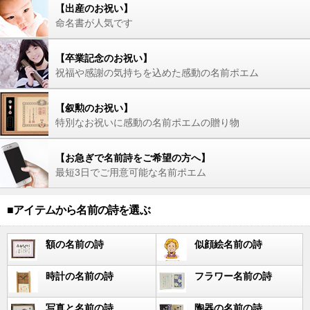
【出産のお祝い】
命名書が人気です
【卒業記念のお祝い】
祝福や感謝の気持ちを込めた感動の名前ポエム
【叙勲のお祝い】
特別なお祝いに感動の名前ポエムの贈り物
【お急ぎで名前詩をご希望の方へ】
最短3日でご用意可能な名前ポエム
■アイテムから名前の詩を選ぶ
額の名前の詩
似顔絵名前の詩
時計の名前の詩
フラワー名前の詩
写真と名前の詩
陶器の名前の詩