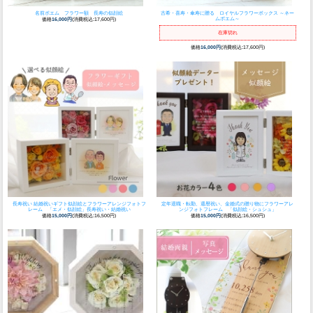
名前ポエム フラワー額 長寿の似顔絵
古希・喜寿・傘寿に贈る ロイヤルフラワーボックス ～ネー
ムポエム～
価格
16,000円
(消費税込:17,600円)
在庫切れ
価格
16,000円
(消費税込:17,600円)
長寿祝い 結婚祝いギフト
似顔絵とフラワーアレンジフォトフ
定年退職・転勤、還暦祝い、金婚式の贈り物に
フラワーアレ
レーム 「エメ・似顔絵」長寿祝い・結婚祝い
ンジフォトフレーム 「似顔絵・シュシュ」
価格
15,000円
(消費税込:16,500円)
価格
15,000円
(消費税込:16,500円)