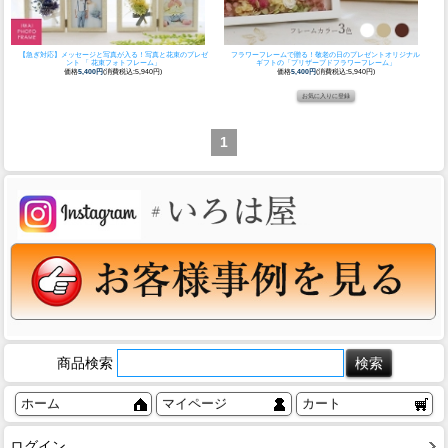
【急ぎ対応】メッセージと写真が入る！
写真と花束のプレゼ
フラワーフレームで贈る！敬老の日のプレゼント
オリジナル
ント 「 花束フォトフレーム」
ギフトの「プリザーブドフラワーフレーム」
価格
5,400円
(消費税込:5,940円)
価格
5,400円
(消費税込:5,940円)
1
商品検索
ホーム
マイページ
カート
ログイン