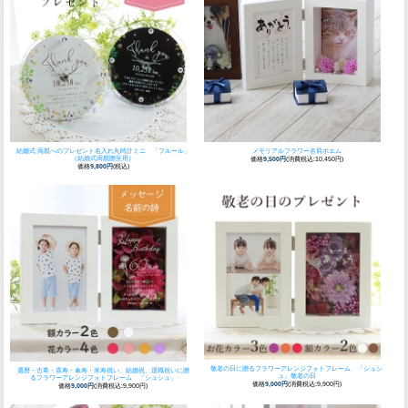
結婚式 両親へのプレゼント
名入れ丸時計ミニ 「フルール」
メモリアルフラワー名前ポエム
（結婚式両親贈呈用）
価格
9,500円
(消費税込:10,450円)
価格
9,800円
(税込)
敬老の日に贈る
フラワーアレンジフォトフレーム 「シュシ
還暦・古希・喜寿・傘寿・米寿祝い、結婚祝、退職祝いに贈
ュ」敬老の日
る
フラワーアレンジフォトフレーム 「シュシュ」
価格
9,000円
(消費税込:9,900円)
価格
9,000円
(消費税込:9,900円)