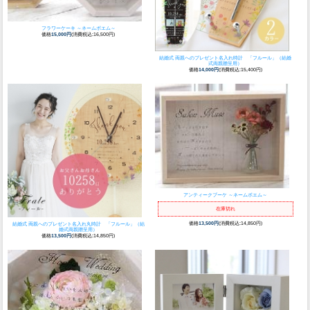
フラワーケーキ ～ネームポエム～
価格
15,000円
(消費税込:16,500円)
結婚式 両親へのプレゼント
名入れ時計 「フルール」（結婚
式両親贈呈用）
価格
14,000円
(消費税込:15,400円)
アンティークブーケ ～ネームポエム～
在庫切れ
価格
13,500円
(消費税込:14,850円)
結婚式 両親へのプレゼント
名入れ丸時計 「フルール」（結
婚式両親贈呈用）
価格
13,500円
(消費税込:14,850円)