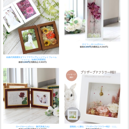
ひとつ ～ネームポエム～
価格
8,500円
(消費税込:9,350円)
結婚式両親贈呈ギフト
フラワーアレンジフォトフレーム
「シュシュ」結婚式両親贈呈
価格
9,000円
(消費税込:9,900円)
ローズネームポエム・雅(写真後入れ)
退職祝いに贈る
「プリザーブドフラワー時計・ミニ」