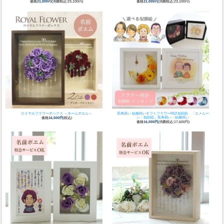
価格
21,000円
(消費税込:23,100円)
価格
21,000円
(消費税込:23,100円)
ロイヤルフラワーボックス ～ネームポエム～
長寿祝い 結婚祝いギフト
フラワー時計似顔絵 「エメムー
ン・似顔絵」長寿祝い・結婚祝い
価格
16,500円
(税込)
価格
16,000円
(消費税込:17,600円)