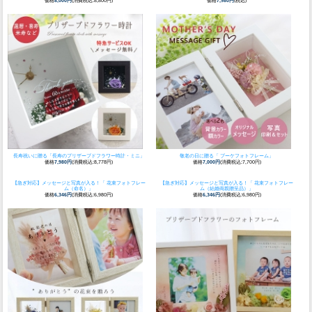
価格
8,000円
(消費税込:8,800円)
価格
7,980円
(税込)
長寿祝いに贈る
「長寿のプリザーブドフラワー時計・ミニ」
敬老の日に贈る「 ブーケフォトフレーム」
価格
7,980円
(消費税込:8,778円)
価格
7,000円
(消費税込:7,700円)
【急ぎ対応】メッセージと写真が入る！
「 花束フォトフレー
【急ぎ対応】メッセージと写真が入る！
「 花束フォトフレー
ム（命名）」
ム（結婚両親贈呈品）」
価格
6,346円
(消費税込:6,980円)
価格
6,346円
(消費税込:6,980円)