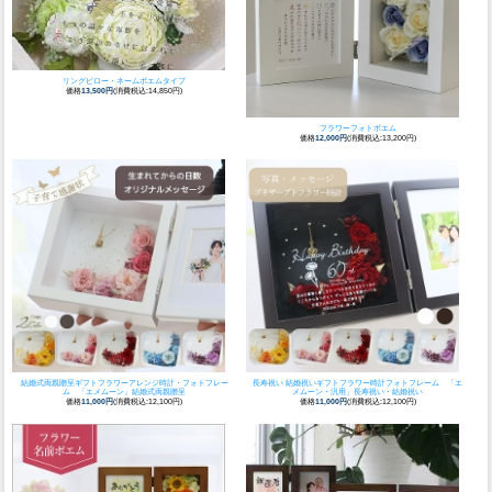
リングピロー・ネームポエムタイプ
価格
13,500円
(消費税込:14,850円)
フラワーフォトポエム
価格
12,000円
(消費税込:13,200円)
結婚式両親贈呈ギフト
フラワーアレンジ時計・フォトフレー
長寿祝い 結婚祝いギフト
フラワー時計フォトフレーム 「エ
ム 「エメムーン」結婚式両親贈呈
メムーン・汎用」長寿祝い・結婚祝い
価格
11,000円
(消費税込:12,100円)
価格
11,000円
(消費税込:12,100円)