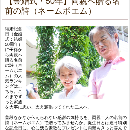
【金婚式・50年】両親へ贈る名
前の詩（ネームポエム）
結婚記念
日（金婚
式：結婚
50周年）
に子孫か
ら両親へ
贈る名前
の詩（ネ
ームポエ
ム）の人
気ランキ
ングはこ
ちら。こ
れまでず
っと家族
を大事に思い、支え頑張ってくれた二人へ。
普段なかなか伝えられない感謝の気持ちを、両親二人の名前の
詩（ネームポエム）で贈ってみませんか。誕生日とは違う特別
な記念日に。心に残る素敵なプレゼントに両親もきっと喜んで