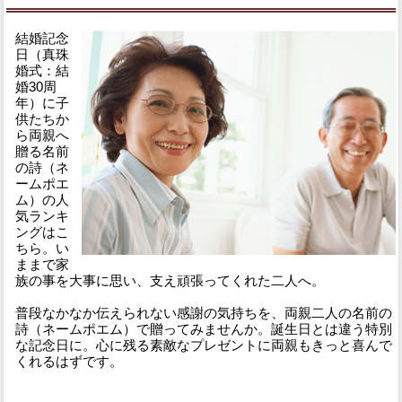
結婚記念
日（真珠
婚式：結
婚30周
年）に子
供たちか
ら両親へ
贈る名前
の詩（ネ
ームポエ
ム）の人
気ランキ
ングはこ
ちら。い
ままで家
族の事を大事に思い、支え頑張ってくれた二人へ。
普段なかなか伝えられない感謝の気持ちを、両親二人の名前の
詩（ネームポエム）で贈ってみませんか。誕生日とは違う特別
な記念日に。心に残る素敵なプレゼントに両親もきっと喜んで
くれるはずです。