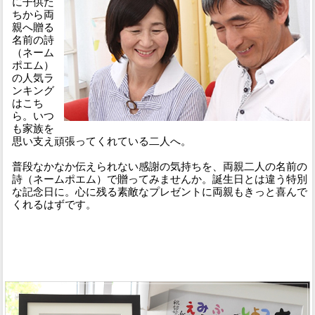
に子供た
ちから両
親へ贈る
名前の詩
（ネーム
ポエム）
の人気ラ
ンキング
はこち
ら。いつ
も家族を
思い支え頑張ってくれている二人へ。
普段なかなか伝えられない感謝の気持ちを、両親二人の名前の
詩（ネームポエム）で贈ってみませんか。誕生日とは違う特別
な記念日に。心に残る素敵なプレゼントに両親もきっと喜んで
くれるはずです。