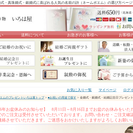
婚式・真珠婚式・銀婚式に喜ばれる人気の名前の詩（ネームポエム）の選び方ページ
い
送料について
お急ぎのお客様へ
お客様
お気に入り一覧
マイページ
ログ
エムのプレゼントいろは屋トップ
>
■お祝いの用途で探す
> 金婚式・銀婚式・結婚記念日プレゼン
026年お盆休みのお知らせ】 8月11日～8月16日までお盆のお休みを
Xでのご注文は受付させていただいております。お問い合わせ・ご注文確認
連絡させていただきます。ご迷惑をおかけいたしますがよろしくお願い