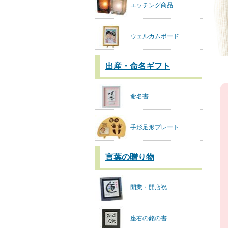
エッチング商品
ウェルカムボード
出産・命名ギフト
命名書
手形足形プレート
言葉の贈り物
開業・開店祝
座右の銘の書