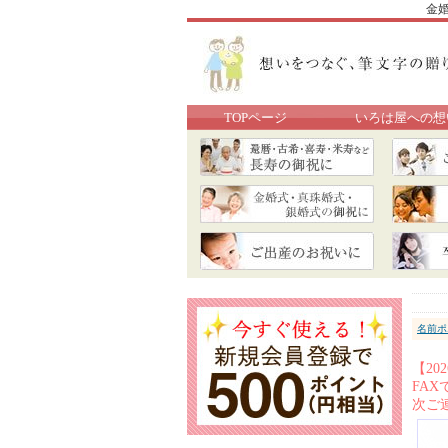
金
TOPページ
いろは屋への想
名前ポ
【2
FA
次ご