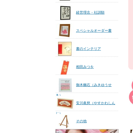
経営理念・社訓額
スペシャルオーダー書
書のインテリア
相田みつを
御木幽石（みきゆうせ
き）
安川眞慈（やすかわしん
じ）
その他