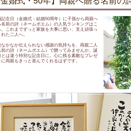
【金婚式・50年】両親へ贈る名前の
婚記念日（金婚式：結婚50周年）に子孫から両親へ
る名前の詩（ネームポエム）の人気ランキングはこ
ら。これまでずっと家族を大事に思い、支え頑張っ
くれた二人へ。
段なかなか伝えられない感謝の気持ちを、両親二人
名前の詩（ネームポエム）で贈ってみませんか。誕
日とは違う特別な記念日に。心に残る素敵なプレゼ
トに両親もきっと喜んでくれるはずです。