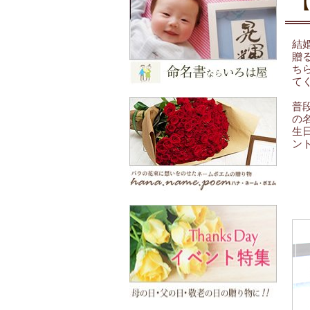
結
贈
ち
て
普
の
生
ン