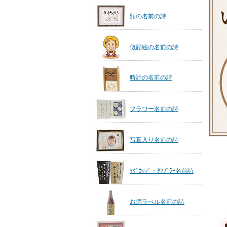
額の名前の詩
似顔絵の名前の詩
時計の名前の詩
フラワー名前の詩
写真入り名前の詩
ﾏｸﾞｶｯﾌﾟ・ﾀﾝﾌﾞﾗｰ名前詩
お酒ラべル名前の詩