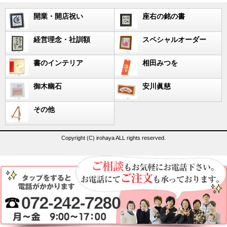
開業・開店祝い
座右の銘の書
経営理念・社訓額
スペシャルオーダー
書のインテリア
相田みつを
御木幽石
安川眞慈
その他
Copyright (C) irohaya ALL rights reserved.