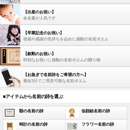
【出産のお祝い】
命名書が人気です
【卒業記念のお祝い】
祝福や感謝の気持ちを込めた感動の名前ポエム
【叙勲のお祝い】
特別なお祝いに感動の名前ポエムの贈り物
【お急ぎで名前詩をご希望の方へ】
最短3日でご用意可能な名前ポエム
■アイテムから名前の詩を選ぶ
額の名前の詩
似顔絵名前の詩
時計の名前の詩
フラワー名前の詩