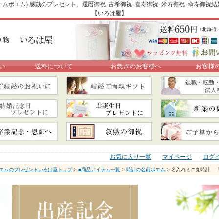
ムポエム) 感動のプレゼント。還暦御祝･古希御祝･喜寿御祝･米寿御祝･傘寿御祝
【いろは屋】
い
送料について
お急ぎのお客様へ
お客様
お気に入り一覧
マイページ
ログ
エムのプレゼントいろは屋トップ
>
■商品アイテム一覧
>
時計の名前ポエム
> 名入れミニ丸時計 