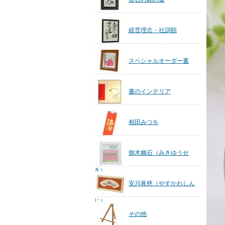
経営理念・社訓額
スペシャルオーダー書
書のインテリア
相田みつを
御木幽石（みきゆうせ
き）
安川眞慈（やすかわしん
じ）
その他