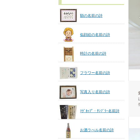
額の名前の詩
似顔絵の名前の詩
時計の名前の詩
フラワー名前の詩
写真入り名前の詩
ﾏｸﾞｶｯﾌﾟ・ﾀﾝﾌﾞﾗｰ名前詩
お酒ラべル名前の詩