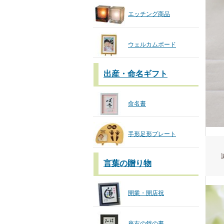
エッチング商品
ウェルカムボード
出産・命名ギフト
命名書
手形足形プレート
言葉の贈り物
開業・開店祝
座右の銘の書