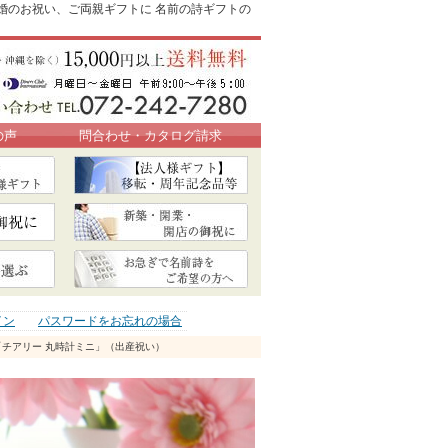
結婚のお祝い、ご両親ギフトに 名前の詩ギフトの
の声
問合わせ・カタログ請求
イン
パスワードをお忘れの場合
「チアリー 丸時計ミニ」（出産祝い）