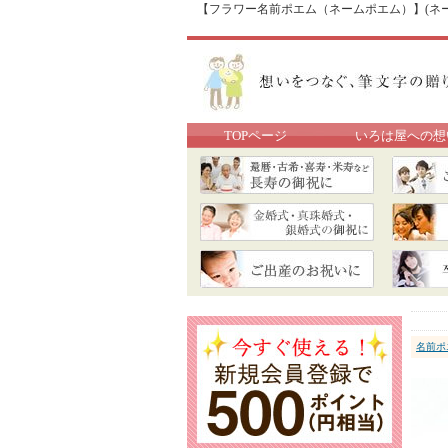
【フラワー名前ポエム（ネームポエム）】(ネー
TOPページ
いろは屋への想
名前ポ