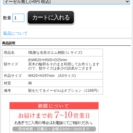
数量
返品について
商品説明
商品名
f風雅な名前ポエム桐額 (Ｌサイズ)
約W620×H500×D25mm
額サイズ
原木の輪郭をそのまま利用してお作りします
ので、額サイズは多少の誤差がござます
作品サイズ
W420×H297mm (A3サイズ)
材質
桐
備考
額をたてるイーゼルはオプション（1188円）