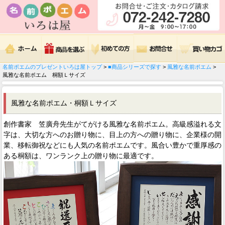
名前ポエムのプレゼントいろは屋トップ
>
■商品シリーズで探す
>
風雅な名前ポエム
>
風雅な名前ポエム 桐額Ｌサイズ
風雅な名前ポエム・桐額Ｌサイズ
創作書家 笠廣舟先生がてがける風雅な名前ポエム。高級感溢れる文
字は、大切な方へのお贈り物に、目上の方への贈り物に、企業様の開
業、移転御祝などにも人気の名前ポエムです。風合い豊かで重厚感の
ある桐額は、ワンランク上の贈り物に最適です。