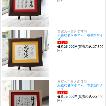
円)
書家の手書き名前詩
風雅な名前ポエム 桐額Мサイ
ズ
価格
25,000円
(消費税込:27,500
円)
書家の手書き名前詩
風雅な名前ポエム 木製額Sサ
イズ
価格
19,000円
(消費税込:20,900
円)