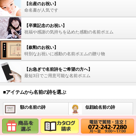
【出産のお祝い】
命名書が人気です
【卒業記念のお祝い】
祝福や感謝の気持ちを込めた感動の名前ポエム
【叙勲のお祝い】
特別なお祝いに感動の名前ポエムの贈り物
【お急ぎで名前詩をご希望の方へ】
最短3日でご用意可能な名前ポエム
■アイテムから名前の詩を選ぶ
額の名前の詩
似顔絵名前の詩
時計の名前の詩
フラワー名前の詩
写真と名前の詩
陶器の名前の詩