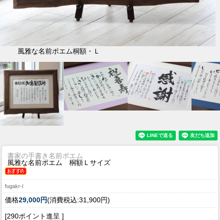
風雅な名前ポエム桐額・Ｌ
書家の手書き名前ポエム
風雅な名前ポエム 桐額Ｌサイズ
fugakr-l
価格
29,000円
(消費税込:31,900円)
[290ポイント進呈 ]