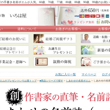
手書き名前ポエムが人気。60歳、70歳、77歳、80歳、88歳、90歳、99歳のお祝
い
送料について
お急ぎのお客様へ
お客様
お気に入り一覧
マイページ
ログ
エムのプレゼントいろは屋トップ
>
■商品シリーズで探す
>
しあわせの名前ポエム
> しあわせの名