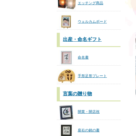
エッチング商品
ウェルカムボード
出産・命名ギフト
命名書
手形足形プレート
言葉の贈り物
開業・開店祝
座右の銘の書