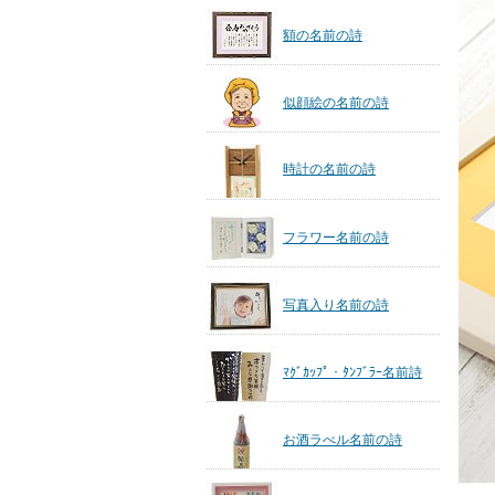
額の名前の詩
似顔絵の名前の詩
時計の名前の詩
フラワー名前の詩
写真入り名前の詩
ﾏｸﾞｶｯﾌﾟ・ﾀﾝﾌﾞﾗｰ名前詩
お酒ラべル名前の詩