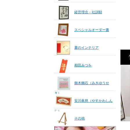
経営理念・社訓額
スペシャルオーダー書
書のインテリア
相田みつを
御木幽石（みきゆうせ
き）
安川眞慈（やすかわしん
じ）
その他