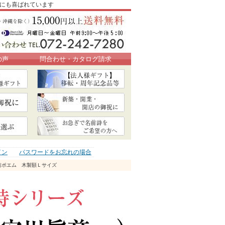
いにも喜ばれています
の声
問合わせ・カタログ請求
イン
パスワードをお忘れの場合
前ポエム 木製額Ｌサイズ