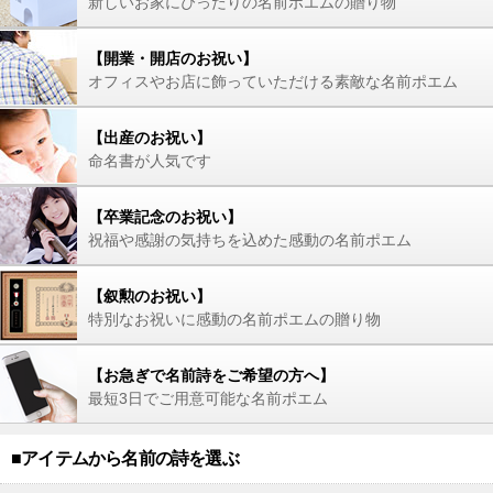
新しいお家にぴったりの名前ポエムの贈り物
【開業・開店のお祝い】
オフィスやお店に飾っていただける素敵な名前ポエム
【出産のお祝い】
命名書が人気です
【卒業記念のお祝い】
祝福や感謝の気持ちを込めた感動の名前ポエム
【叙勲のお祝い】
特別なお祝いに感動の名前ポエムの贈り物
【お急ぎで名前詩をご希望の方へ】
最短3日でご用意可能な名前ポエム
■アイテムから名前の詩を選ぶ