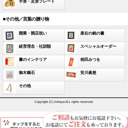
手形・足形プレート
■その他／言葉の贈り物
開業・開店祝い
座右の銘の書
経営理念・社訓額
スペシャルオーダー
書のインテリア
相田みつを
御木幽石
安川眞慈
その他
Copyright (C) irohaya ALL rights reserved.