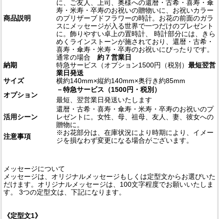
に、ご友人、上司、奥様への還暦・古希・喜寿・傘
寿・米寿・卒寿のお祝いの贈物いに、お祝いカラー
商品説明
のプリザーブドフラワーの時計。お花の前面のガラ
スにメッセージが入る世界で一つだけのプレゼント
に。飾りやすい卓上の置時計、 時計部分には、きら
めくラインストーンが施されており、還暦・古希・
喜寿・傘寿・米寿・卒寿のお祝いにぴったりです。
通常の場合
約７営業日
納期
特急サービス（オプション1500円（税別）
最短翌営
業日発送
サイズ
横約140mm×縦約140mm×奥行き約85mm
－特急サービス（1500円・税別）
オプション
最短、翌営業日発送いたします
還暦・古希・喜寿・傘寿・米寿・卒寿のお祝いのプ
活用シーン
レゼントに。女性、母、祖母、友人、妻、彼女への
贈物に。
※お花部分は、在庫状況により時期により、イメー
注意事項
ジを損なわず変更になる場合がございます。
メッセージについて
メッセージは、オリジナルメッセージもしくは定型文からお選びいた
だけます。オリジナルメッセージは、100文字程度でお願いいたしま
す。 3つの定型文は、下記になります。
《定型文1》