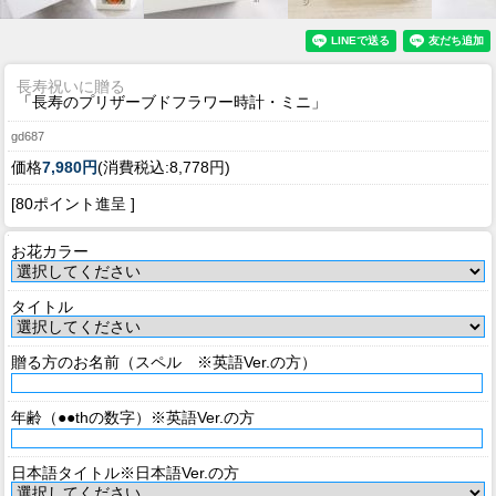
長寿祝いに贈る
「長寿のプリザーブドフラワー時計・ミニ」
gd687
価格
7,980円
(消費税込:8,778円)
[80ポイント進呈 ]
お花カラー
タイトル
贈る方のお名前（スペル ※英語Ver.の方）
年齢（●●thの数字）※英語Ver.の方
日本語タイトル※日本語Ver.の方