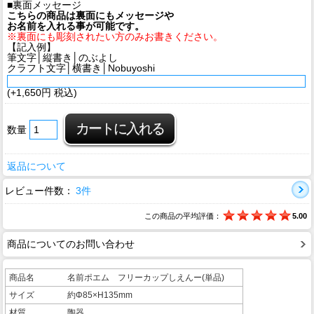
■裏面メッセージ
こちらの商品は裏面にもメッセージや
お名前を入れる事が可能です。
※裏面にも彫刻されたい方のみお書きください。
【記入例】
筆文字│縦書き│のぶよし
クラフト文字│横書き│Nobuyoshi
(+1,650円 税込)
数量
返品について
レビュー件数：
3件
この商品の平均評価：
5.00
商品についてのお問い合わせ
商品名
名前ポエム フリーカップしえんー(単品)
サイズ
約Φ85×H135mm
材質
陶器