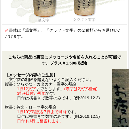
※
書体は『筆文字』、『クラフト文字』の２種類からお選びいた
だけます。
こちらの商品は裏面にメッセージや名前を入れることが可能で
す。プラス￥1,500(税別)
【メッセージ内容のご注意】
・文字数の制限を超えないようご記入ください。
縦書 : ひらがな・カタカナ・漢字の場合
1行12文字
までとします。
(漢字は2文字相当)
3行+日付が可能
です。
日付は横書きで数字のみです。(例:2019.12.3)
横書 : 英文・ローマ字の場合
1行10字程度を7行まで可能
です。
日付は横書きで数字のみです。(例:2019.12.3)
日付も1行に相当します。