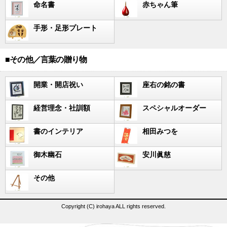
命名書
赤ちゃん筆
手形・足形プレート
■その他／言葉の贈り物
開業・開店祝い
座右の銘の書
経営理念・社訓額
スペシャルオーダー
書のインテリア
相田みつを
御木幽石
安川眞慈
その他
Copyright (C) irohaya ALL rights reserved.