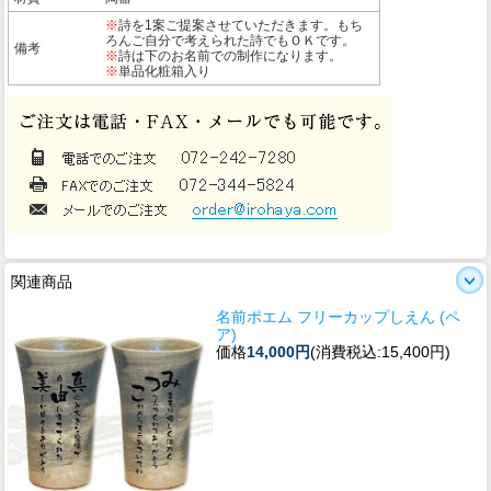
※
詩を1案ご提案させていただきます。もち
ろんご自分で考えられた詩でもＯＫです。
備考
※
詩は下のお名前での制作になります。
※
単品化粧箱入り
関連商品
名前ポエム フリーカップしえん (ペ
ア)
価格
14,000円
(消費税込:15,400円)