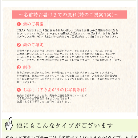
泡うまビアタンブラーには『名前ポエム(なまえうた)タイプ』と『名