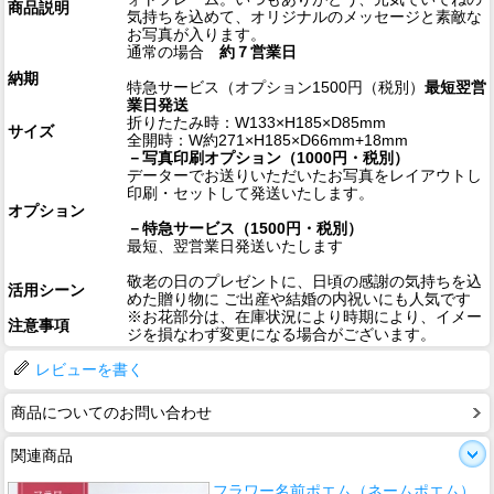
商品説明
気持ちを込めて、オリジナルのメッセージと素敵な
お写真が入ります。
通常の場合
約７営業日
納期
特急サービス（オプション1500円（税別）
最短翌営
業日発送
折りたたみ時：W133×H185×D85mm
サイズ
全開時：W約271×H185×D66mm+18mm
－写真印刷オプション（1000円・税別）
データーでお送りいただいたお写真をレイアウトし
印刷・セットして発送いたします。
オプション
－特急サービス（1500円・税別）
最短、翌営業日発送いたします
敬老の日のプレゼントに、日頃の感謝の気持ちを込
活用シーン
めた贈り物に ご出産や結婚の内祝いにも人気です
※お花部分は、在庫状況により時期により、イメー
注意事項
ジを損なわず変更になる場合がございます。
レビューを書く
商品についてのお問い合わせ
関連商品
フラワー名前ポエム（ネームポエム）