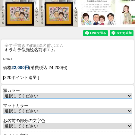
全て手書きの似顔絵名前ポエム
キラキラ似顔絵名前ポエム
NNA-L
価格
22,000円
(消費税込:24,200円)
[220ポイント進呈 ]
額カラー
マットカラー
お名前の部分の文字色