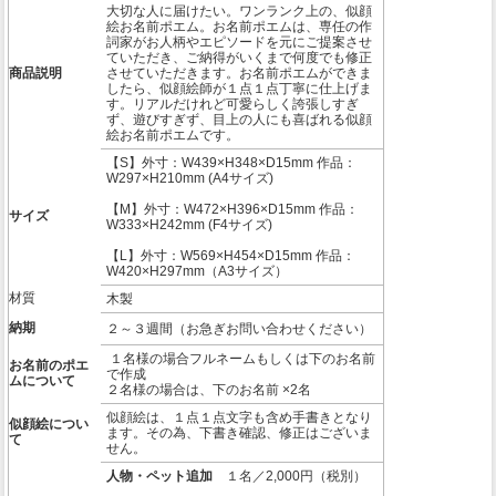
大切な人に届けたい。ワンランク上の、似顔
絵お名前ポエム。お名前ポエムは、専任の作
詞家がお人柄やエピソードを元にご提案させ
ていただき、ご納得がいくまで何度でも修正
商品説明
させていただきます。お名前ポエムができま
したら、似顔絵師が１点１点丁寧に仕上げま
す。リアルだけれど可愛らしく誇張しすぎ
ず、遊びすぎず、目上の人にも喜ばれる似顔
絵お名前ポエムです。
【S】外寸：W439×H348×D15mm 作品：
W297×H210mm (A4サイズ)
【M】外寸：W472×H396×D15mm 作品：
サイズ
W333×H242mm (F4サイズ)
【L】外寸：W569×H454×D15mm 作品：
W420×H297mm（A3サイズ）
材質
木製
納期
２～３週間（お急ぎお問い合わせください）
１名様の場合フルネームもしくは下のお名前
お名前のポエ
で作成
ムについて
２名様の場合は、下のお名前 ×2名
似顔絵は、１点１点文字も含め手書きとなり
似顔絵につい
ます。その為、下書き確認、修正はございま
て
せん。
人物・ペット追加
１名／2,000円（税別）