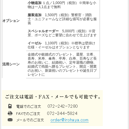
小物追加
１点／1,000円（税別）※簡単な小
物は一人1点まで無料
服装追加
1,500円（税別）警察官・消防
士・ユニフォームなど詳細な描写が必要な服
オプション
装
スペシャルオーダー
5,000円（税別）※背
景、ポーズなどご要望に合わせて仕上げます
イーゼル
1,100円（税別）※標準は壁掛け
仕様・イーゼルはオプションとなります
金婚式や銀婚式のプレゼント、還暦、古希、
喜寿、米寿、傘寿、卒寿、白寿、百寿など長
寿のお祝いに、結婚祝い、定年退職の贈物、
活用シーン
結婚式で両親へ贈るプレゼント、開店・開業
のお祝い、新築祝いのプレゼントや誕生日プ
レゼントに