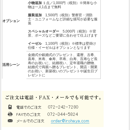
小物追加
１点／1,000円（税別）※簡単な小
物は一人1点まで無料
服装追加
1,500円（税別）警察官・消防
士・ユニフォームなど詳細な描写が必要な服
オプション
装
スペシャルオーダー
5,000円（税別）※背
景、ポーズなどご要望に合わせて仕上げます
イーゼル
1,100円（税別）※標準は壁掛け
仕様・イーゼルはオプションとなります
金婚式や銀婚式のプレゼント、還暦、古希、
喜寿、米寿、傘寿、卒寿、白寿、百寿など長
寿のお祝いに、結婚祝い、定年退職の贈物、
活用シーン
結婚式で両親へ贈るプレゼント、開店・開業
のお祝い、新築祝いのプレゼントや誕生日プ
レゼントに