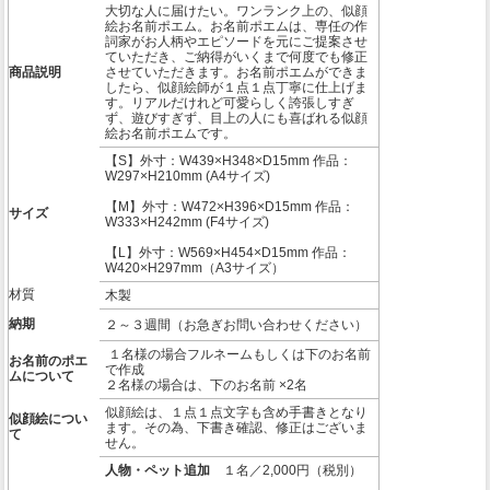
大切な人に届けたい。ワンランク上の、似顔
絵お名前ポエム。お名前ポエムは、専任の作
詞家がお人柄やエピソードを元にご提案させ
ていただき、ご納得がいくまで何度でも修正
商品説明
させていただきます。お名前ポエムができま
したら、似顔絵師が１点１点丁寧に仕上げま
す。リアルだけれど可愛らしく誇張しすぎ
ず、遊びすぎず、目上の人にも喜ばれる似顔
絵お名前ポエムです。
【S】外寸：W439×H348×D15mm 作品：
W297×H210mm (A4サイズ)
【M】外寸：W472×H396×D15mm 作品：
サイズ
W333×H242mm (F4サイズ)
【L】外寸：W569×H454×D15mm 作品：
W420×H297mm（A3サイズ）
材質
木製
納期
２～３週間（お急ぎお問い合わせください）
１名様の場合フルネームもしくは下のお名前
お名前のポエ
で作成
ムについて
２名様の場合は、下のお名前 ×2名
似顔絵は、１点１点文字も含め手書きとなり
似顔絵につい
ます。その為、下書き確認、修正はございま
て
せん。
人物・ペット追加
１名／2,000円（税別）