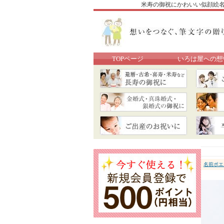
米寿の御祝にかわいい似顔絵名前
TOPページ
いろは屋への想
名前ポエ