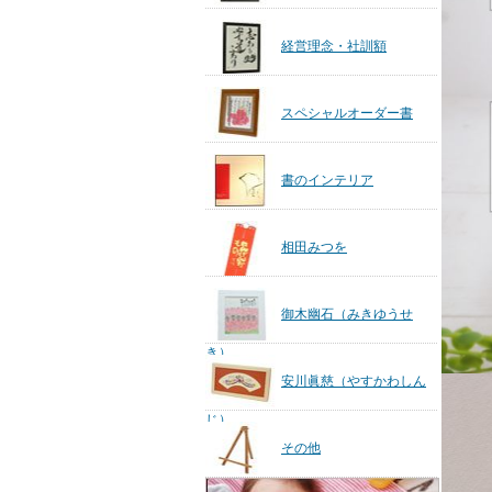
経営理念・社訓額
スペシャルオーダー書
書のインテリア
相田みつを
御木幽石（みきゆうせ
き）
安川眞慈（やすかわしん
じ）
その他