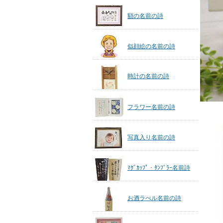
額の名前の詩
似顔絵の名前の詩
時計の名前の詩
フラワー名前の詩
写真入り名前の詩
ﾏｸﾞｶｯﾌﾟ・ﾀﾝﾌﾞﾗｰ名前詩
お酒ラべル名前の詩