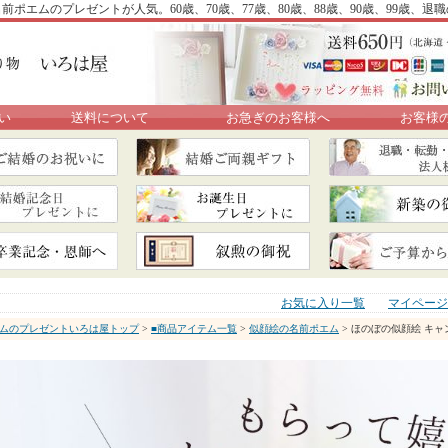
ポエムのプレゼントが人気。60歳、70歳、77歳、80歳、88歳、90歳、99歳、
い
送料について
お急ぎのお客様へ
お客様
お気に入り一覧
マイページ
ムのプレゼントいろは屋トップ
>
■商品アイテム一覧
>
似顔絵の名前ポエム
> ほのぼの似顔絵 キ