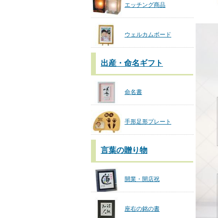
エッチング商品
ウェルカムボード
出産・命名ギフト
命名書
手形足形プレート
言葉の贈り物
開業・開店祝
座右の銘の書