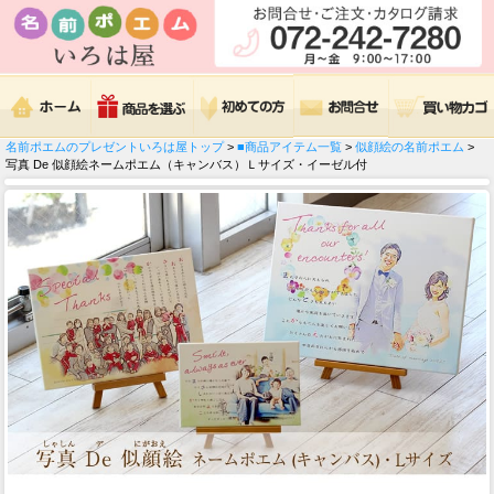
名前ポエムのプレゼントいろは屋トップ
>
■商品アイテム一覧
>
似顔絵の名前ポエム
>
写真 De 似顔絵ネームポエム（キャンバス）Ｌサイズ・イーゼル付