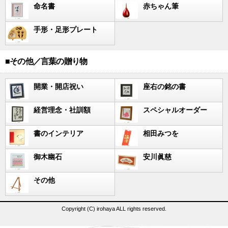
命名書
赤ちゃん筆
手形・足形プレート
■その他／言葉の贈り物
開業・開店祝い
座右の銘の書
経営理念・社訓額
スペシャルオーダー
書のインテリア
相田みつを
御木幽石
安川眞慈
その他
Copyright (C) irohaya ALL rights reserved.