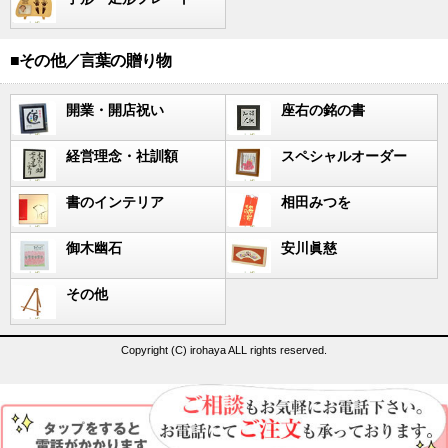
■その他／言葉の贈り物
開業・開店祝い
座右の銘の書
経営理念・社訓額
スペシャルオーダー
書のインテリア
相田みつを
御木幽石
安川眞慈
その他
Copyright (C) irohaya ALL rights reserved.