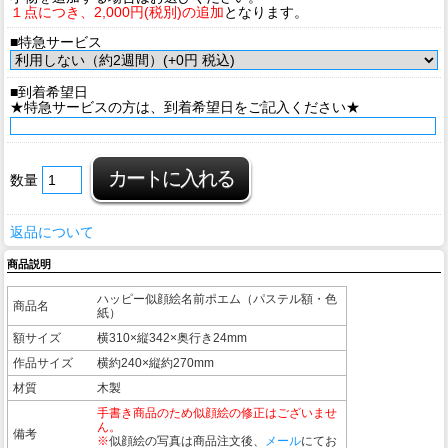
１点につき、2,000円(税別)の追加
となります。
■特急サービス
■到着希望日
★特急サービスの方は、到着希望日をご記入ください★
数量
返品について
商品説明
ハッピー似顔絵名前ポエム（パステル額・色
商品名
紙）
額サイズ
横310×縦342×奥行き24mm
作品サイズ
横約240×縦約270mm
材質
木製
手書き商品のため似顔絵の修正はございませ
ん。
備考
※
似顔絵の写真は商品注文後、
メール
にてお