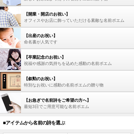
【開業・開店のお祝い】
オフィスやお店に飾っていただける素敵な名前ポエム
【出産のお祝い】
命名書が人気です
【卒業記念のお祝い】
祝福や感謝の気持ちを込めた感動の名前ポエム
【叙勲のお祝い】
特別なお祝いに感動の名前ポエムの贈り物
【お急ぎで名前詩をご希望の方へ】
最短3日でご用意可能な名前ポエム
■アイテムから名前の詩を選ぶ